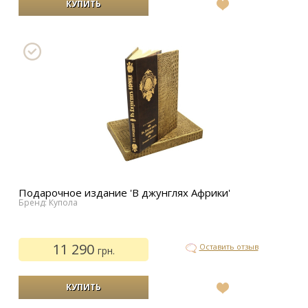
В
список
желаний
Подарочное издание 'В джунглях Африки'
Бренд: Купола
11 290
Оставить отзыв
грн.
В
список