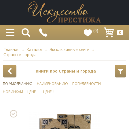
(0)
0
Главная
→
Каталог
→
Эксклюзивные книги
→
Страны и города
Книги про Страны и города
ПО УМОЛЧАНИЮ
НАИМЕНОВАНИЮ
ПОПУЛЯРНОСТИ
↑
↓
НОВИНКАМ
ЦЕНЕ
ЦЕНЕ