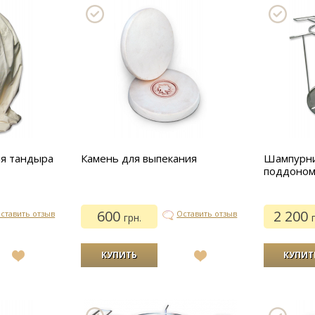
ля тандыра
Камень для выпекания
Шампурни
поддоном
600
2 200
ставить отзыв
Оставить отзыв
грн.
В
В
список
список
желаний
желаний