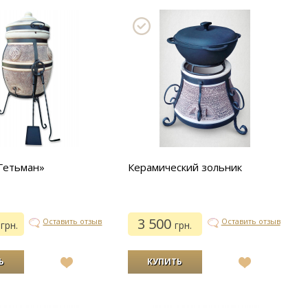
Гетьман»
Керамический зольник
0
3 500
Оставить отзыв
Оставить отзыв
грн.
грн.
В
В
список
список
желаний
желаний