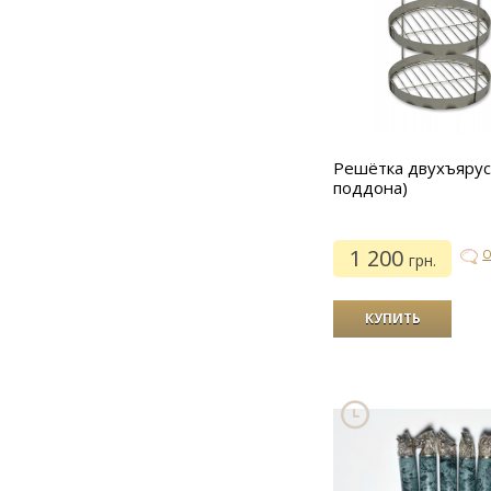
Решётка двухъярус
поддона)
1 200
О
грн.