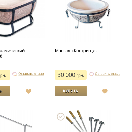
ерамический
Мангал «Кострище»
)
30 000
Оставить отзыв
Оставить отзыв
грн.
грн.
В
В
список
список
желаний
желаний