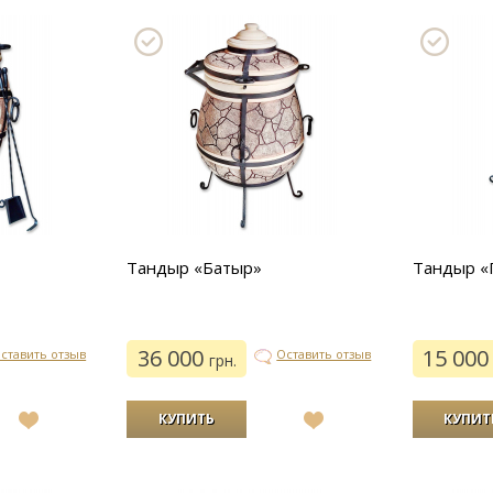
Тандыр «Батыр»
Тандыр «
36 000
15 00
ставить отзыв
Оставить отзыв
грн.
В
В
список
список
желаний
желаний