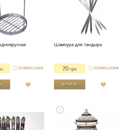
одноярусная
Шампура для тандыра
70
Оставить отзыв
Оставить отзыв
н.
грн.
В
В
список
список
желаний
желаний