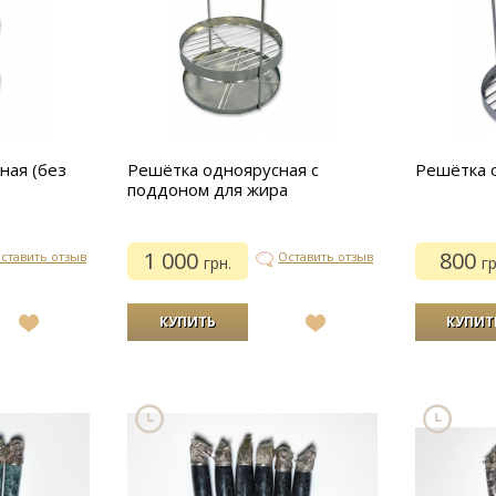
ная (без
Решётка одноярусная с
Решётка 
поддоном для жира
1 000
800
ставить отзыв
Оставить отзыв
грн.
гр
В
В
список
список
желаний
желаний