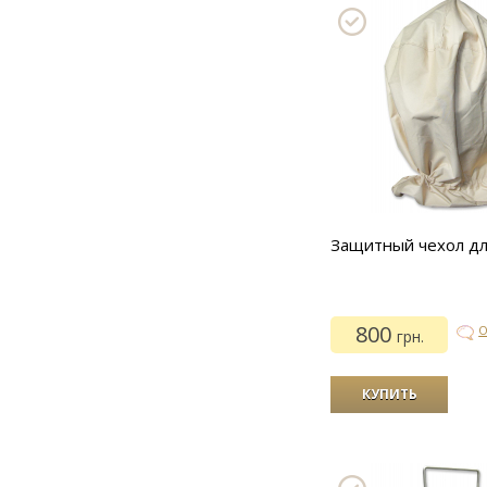
Защитный чехол д
800
О
грн.