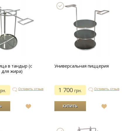
ца в тандыр (с
Универсальная пиццерия
 для жира)
1 700
Оставить отзыв
Оставить отзыв
грн.
грн.
В
В
список
список
желаний
желаний