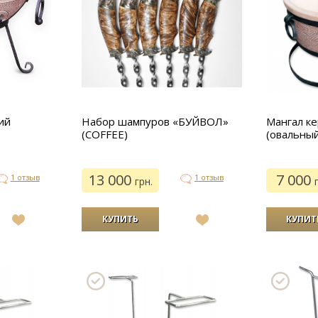
ий
Набор шампуров «БУЙВОЛ»
Мангал к
(COFFEE)
(овальный
13 000
7 000
1 отзыв
1 отзыв
грн.
В
В
список
список
желаний
желаний