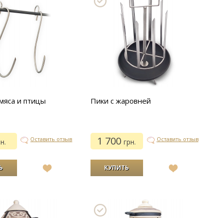
мяса и птицы
Пики с жаровней
1 700
Оставить отзыв
Оставить отзыв
н.
грн.
В
В
список
список
желаний
желаний