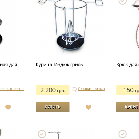
ная для
Курица-Индюк гриль
Крюк для 
2 200
150
ставить отзыв
Оставить отзыв
грн.
гр
В
В
список
список
желаний
желаний