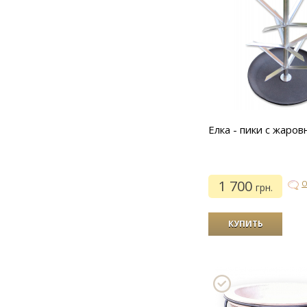
Елка - пики с жаров
1 700
О
грн.