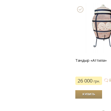
Тандыр «Аттила»
26 000
О
грн.