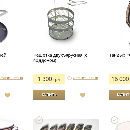
ней
Решётка двухъярусная (с
Тандыр «
поддоном)
1 300
16 00
ставить отзыв
Оставить отзыв
грн.
В
В
список
список
желаний
желаний