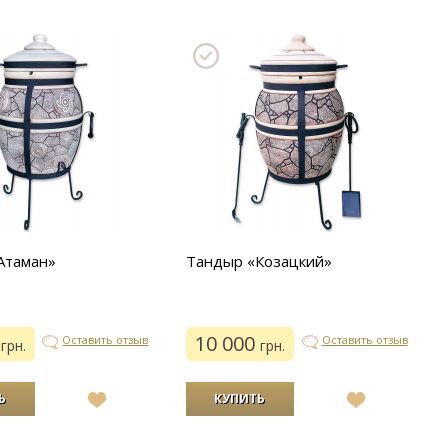
Атаман»
Тандыр «Козацкий»
0
10 000
Оставить отзыв
Оставить отзыв
грн.
грн.
В
В
список
список
желаний
желаний