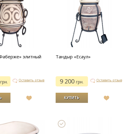
Фаберже» элитный
Тандыр «Есаул»
0
9 200
Оставить отзыв
Оставить отзыв
грн.
грн.
В
В
список
список
желаний
желаний