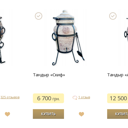
»
Тандыр «Скиф»
Тандыр «
6 700
12 50
325 отзывов
1 отзыв
грн.
В
В
список
список
желаний
желаний