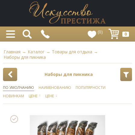
(0)
0
Главная
→
Каталог
→
Товары для отдыха
→
Наборы для пикника
Наборы для пикника
ПО УМОЛЧАНИЮ
НАИМЕНОВАНИЮ
ПОПУЛЯРНОСТИ
↑
↓
НОВИНКАМ
ЦЕНЕ
ЦЕНЕ