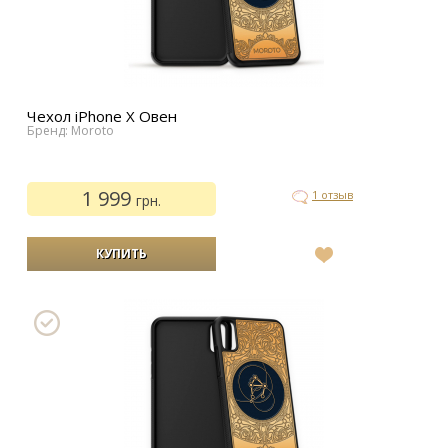
Чехол iPhone Х Овен
Бренд: Moroto
1 999
1 отзыв
грн.
В
список
желаний