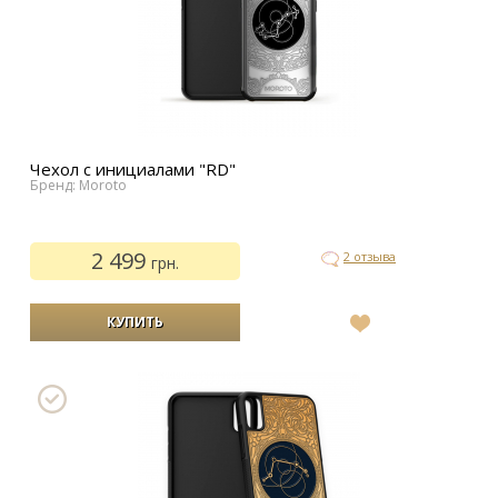
Чехол с инициалами "RD"
Бренд: Moroto
2 499
2 отзыва
грн.
В
список
желаний