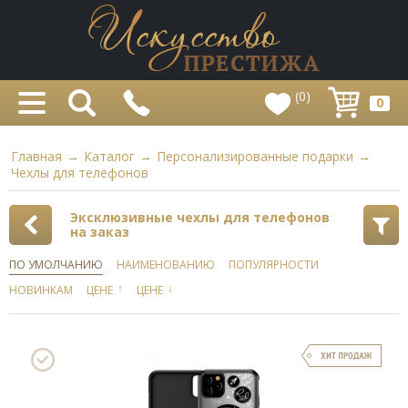
(0)
0
Главная
→
Каталог
→
Персонализированные подарки
→
Чехлы для телефонов
Эксклюзивные чехлы для телефонов
на заказ
ПО УМОЛЧАНИЮ
НАИМЕНОВАНИЮ
ПОПУЛЯРНОСТИ
↑
↓
НОВИНКАМ
ЦЕНЕ
ЦЕНЕ