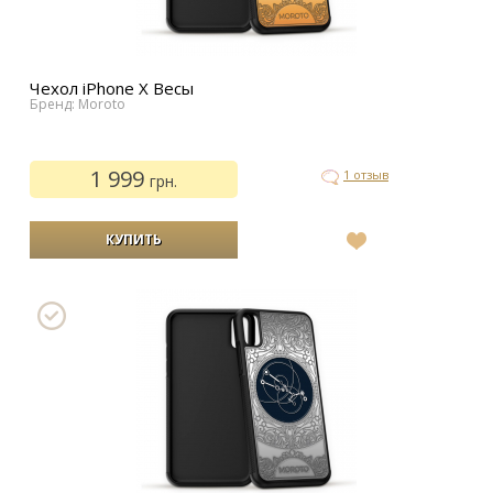
Чехол iPhone Х Весы
Бренд: Moroto
1 999
1 отзыв
грн.
В
список
желаний