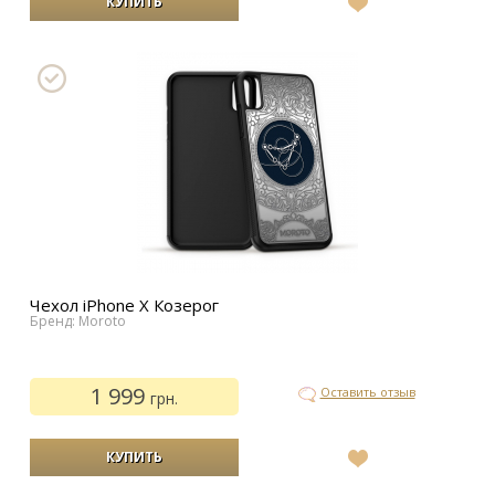
В
список
желаний
Чехол iPhone Х Козерог
Бренд: Moroto
1 999
Оставить отзыв
грн.
В
список