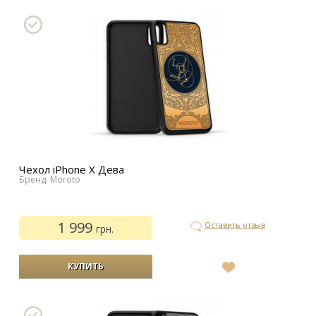
желаний
Чехол iPhone Х Дева
Бренд: Moroto
1 999
Оставить отзыв
грн.
В
список
желаний