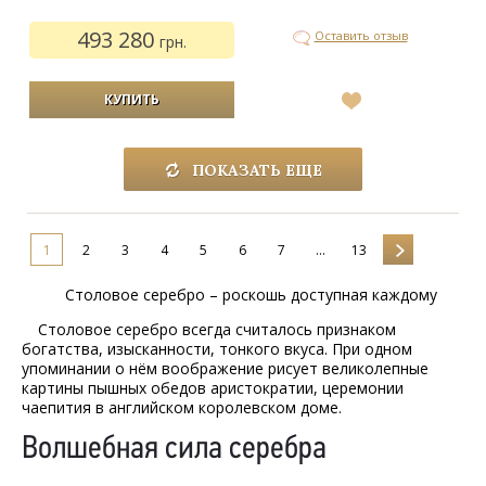
493 280
Оставить отзыв
грн.
В
список
желаний
ПОКАЗАТЬ ЕЩЕ
1
2
3
4
5
6
7
...
13
Столовое серебро – роскошь доступная каждому
Столовое серебро всегда считалось признаком
богатства, изысканности, тонкого вкуса. При одном
упоминании о нём воображение рисует великолепные
картины пышных обедов аристократии, церемонии
чаепития в английском королевском доме.
Волшебная сила серебра