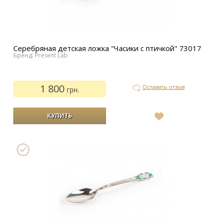
Серебряная детская ложка "Часики с птичкой" 73017
Бренд: Present Lab
1 800
Оставить отзыв
грн.
В
список
желаний