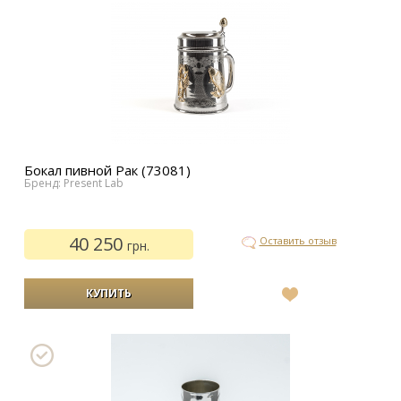
Бокал пивной Рак (73081)
Бренд: Present Lab
40 250
Оставить отзыв
грн.
В
список
желаний