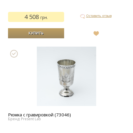
4 508
Оставить отзыв
грн.
В
список
желаний
Рюмка с гравировкой (73046)
Бренд: Present Lab