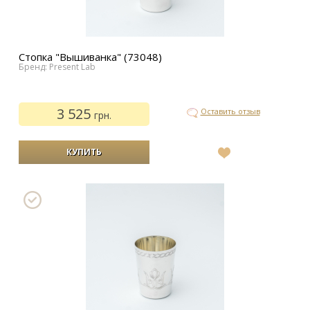
Стопка "Вышиванка" (73048)
Бренд: Present Lab
3 525
Оставить отзыв
грн.
В
список
желаний