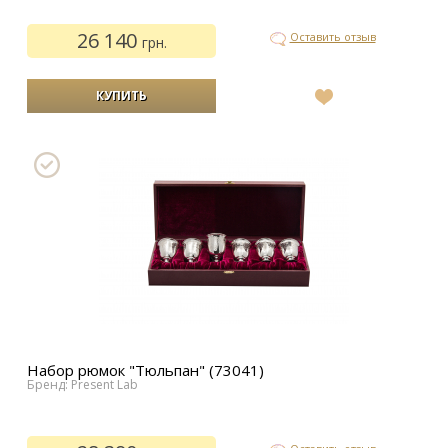
26 140
Оставить отзыв
грн.
В
список
желаний
Набор рюмок "Тюльпан" (73041)
Бренд: Present Lab