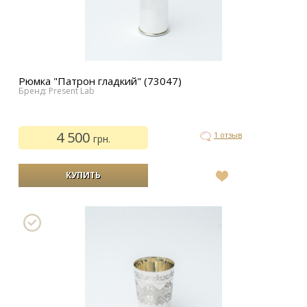
Рюмка "Патрон гладкий" (73047)
Бренд: Present Lab
4 500
1 отзыв
грн.
В
список
желаний