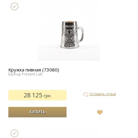
Кружка пивная (73080)
Бренд: Present Lab
28 125
Оставить отзыв
грн.
В
список
желаний