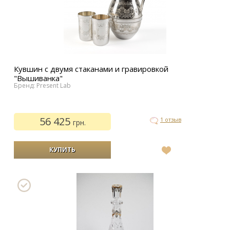
Кувшин с двумя стаканами и гравировкой
"Вышиванка"
Бренд: Present Lab
56 425
1 отзыв
грн.
В
список
желаний