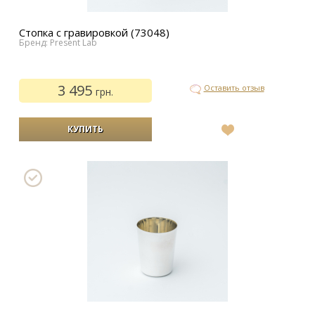
Стопка с гравировкой (73048)
Бренд: Present Lab
3 495
Оставить отзыв
грн.
В
список
желаний