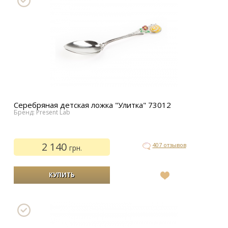
Серебряная детская ложка "Улитка" 73012
Бренд: Present Lab
2 140
407 отзывов
грн.
В
список
желаний