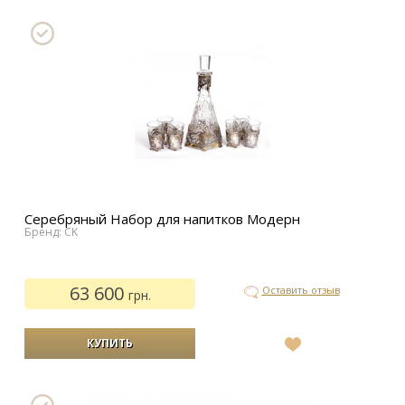
желаний
Серебряный Набор для напитков Модерн
Бренд: CK
63 600
Оставить отзыв
грн.
В
список
желаний