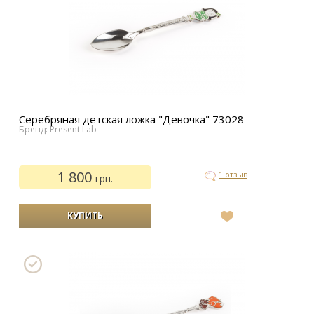
Серебряная детская ложка "Девочка" 73028
Бренд: Present Lab
1 800
1 отзыв
грн.
В
список
желаний