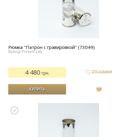
Рюмка "Патрон с гравировкой" (73049)
Бренд: Present Lab
4 480
319 отзывов
грн.
В
список
желаний