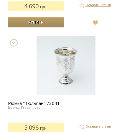
4 690
Оставить отзыв
грн.
В
список
желаний
Рюмка "Тюльпан" 73041
Бренд: Present Lab
5 096
Оставить отзыв
грн.