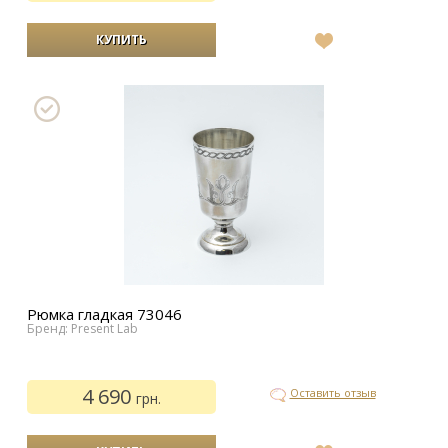
В
список
желаний
Рюмка гладкая 73046
Бренд: Present Lab
4 690
Оставить отзыв
грн.