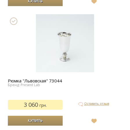
В
список
желаний
Рюмка "Львовская" 73044
Бренд: Present Lab
3 060
Оставить отзыв
грн.
В
список