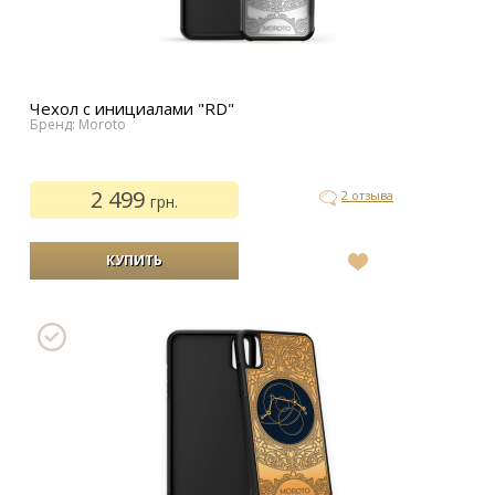
Чехол с инициалами "RD"
Бренд: Moroto
2 499
2 отзыва
грн.
В
список
желаний