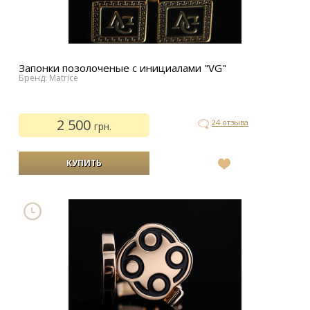
Запонки позолоченые с инициалами "VG"
Бренд: Matrice
2 500
24 отзыва
грн.
В
список
желаний