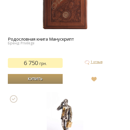
Родословная книга Манускрипт
Бренд: Privilege
6 750
1 отзыв
грн.
В
список
желаний