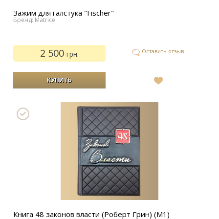
Зажим для галстука "Fischer"
Бренд: Matrice
2 500
Оставить отзыв
грн.
В
список
желаний
Книга 48 законов власти (Роберт Грин) (M1)