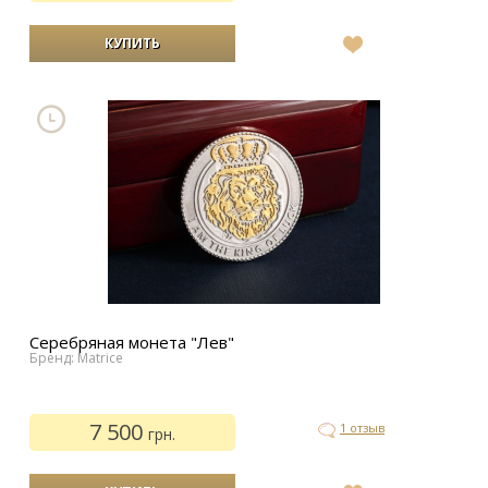
В
список
желаний
Серебряная монета "Лев"
Бренд: Matrice
7 500
1 отзыв
грн.