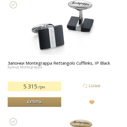
Запонки Montegrappa Rettangolo Cufflinks, IP Black
Бренд: Montegrappa
5 315
1 отзыв
грн.
В
список
желаний