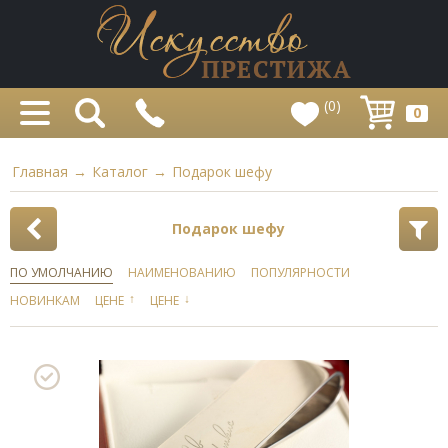
(0)
0
Главная
→
Каталог
→
Подарок шефу
Подарок шефу
ПО УМОЛЧАНИЮ
НАИМЕНОВАНИЮ
ПОПУЛЯРНОСТИ
↑
↓
НОВИНКАМ
ЦЕНЕ
ЦЕНЕ