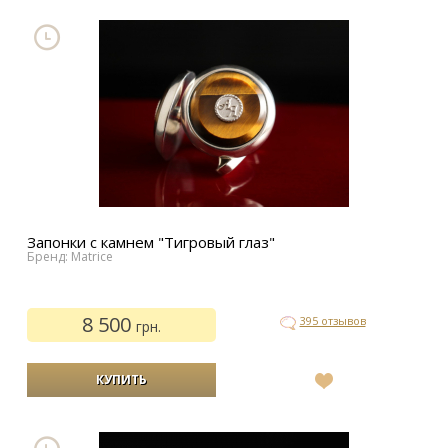
желаний
Запонки с камнем "Тигровый глаз"
Бренд: Matrice
8 500
395 отзывов
грн.
В
список
желаний