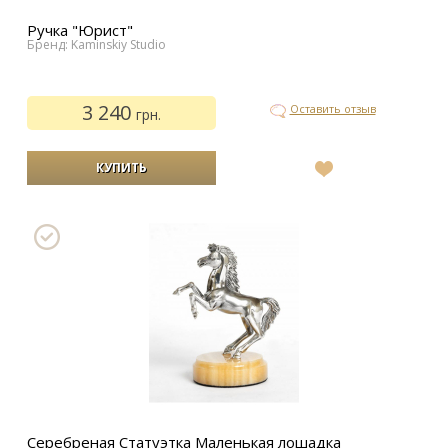
Ручка "Юрист"
Бренд: Kaminskiy Studio
3 240
Оставить отзыв
грн.
В
список
желаний
Серебреная Статуэтка Маленькая лошадка