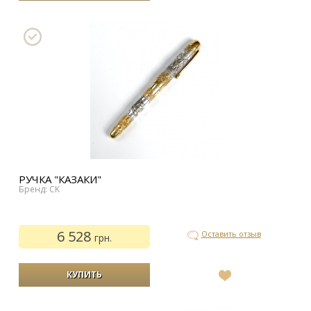
список
желаний
РУЧКА "КАЗАКИ"
Бренд: CK
6 528
Оставить отзыв
грн.
В
список
желаний