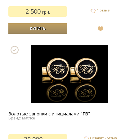
2 500
1 отзыв
грн.
В
список
желаний
Золотые запонки с инициалами "ГВ"
Бренд: Matrice
Оставить отзыв