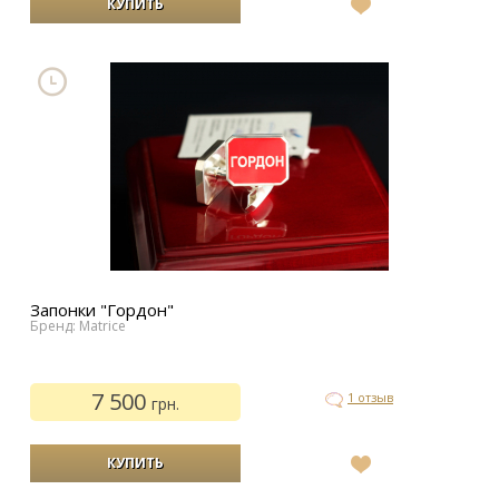
В
список
желаний
Запонки "Гордон"
Бренд: Matrice
7 500
1 отзыв
грн.
В
список