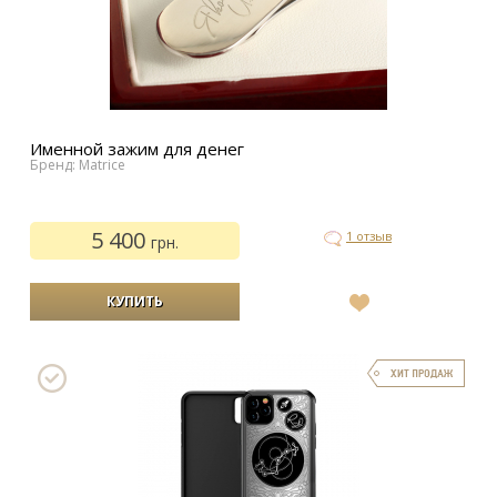
Именной зажим для денег
Бренд: Matrice
5 400
1 отзыв
грн.
В
список
желаний