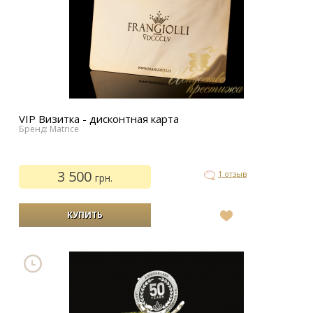
VIP Визитка - дисконтная карта
Бренд: Matrice
3 500
1 отзыв
грн.
В
список
желаний