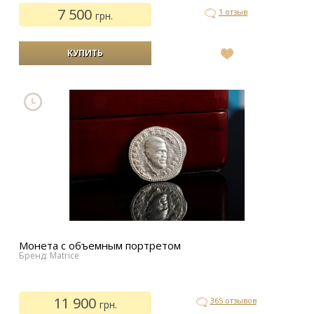
7 500
1 отзыв
грн.
В
список
желаний
Монета с объемным портретом
Бренд: Matrice
11 900
365 отзывов
грн.