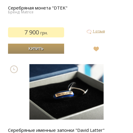
Серебряная монета "DTEK"
Бренд: Matrice
7 900
1 отзыв
грн.
В
список
желаний
Серебряные именные запонки "David Latter"