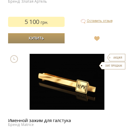
Бренд: Златая Артель
5 100
Оставить отзыв
грн.
В
список
желаний
Именной зажим для галстука
Бренд: Matrice