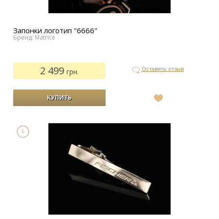
Запонки логотип "6666"
Бренд: Matrice
2 499
Оставить отзыв
грн.
В
список
желаний