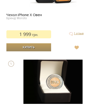
Чехол iPhone Х Овен
Бренд: Moroto
1 999
1 отзыв
грн.
В
список
желаний