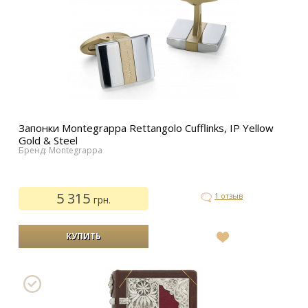
Запонки Montegrappa Rettangolo Cufflinks, IP Yellow
Gold & Steel
Бренд: Montegrappa
5 315
1 отзыв
грн.
В
список
желаний