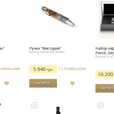
ан"
Ручка "Виктория"
Набор ка
Бренд: Kaminskiy Studio
Pencil, De
Бренд: Graf 
5 940
ставить отзыв
Оставить отзыв
грн.
16 20
В
В
список
список
желаний
желаний