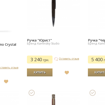
Ручка "Юрист"
Ручка "Че
Бренд: Kaminskiy Studio
Бренд: Kamin
o Crystal
3 240
5 400
Оставить отзыв
грн.
ставить отзыв
В
список
желаний
В
список
желаний