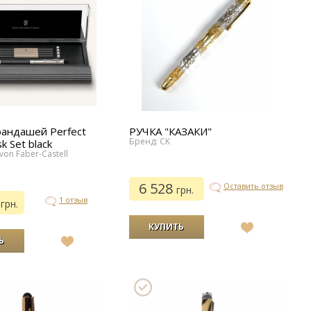
рандашей Perfect
РУЧКА "КАЗАКИ"
Бренд: CK
sk Set black
von Faber-Castell
6 528
Оставить отзыв
грн.
0
1 отзыв
грн.
В
список
В
желаний
список
желаний