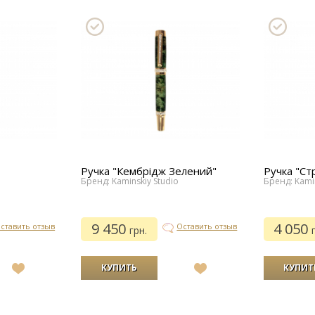
список
желаний
Ручка "Кембрідж Зелений"
Ручка "Стр
Бренд: Kaminskiy Studio
Бренд: Kamin
9 450
4 050
ставить отзыв
Оставить отзыв
грн.
В
В
список
список
желаний
желаний