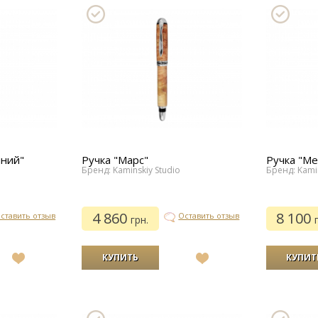
яний"
Ручка "Марс"
Ручка "Ме
Бренд: Kaminskiy Studio
Бренд: Kamin
4 860
8 100
ставить отзыв
Оставить отзыв
грн.
В
В
список
список
желаний
желаний