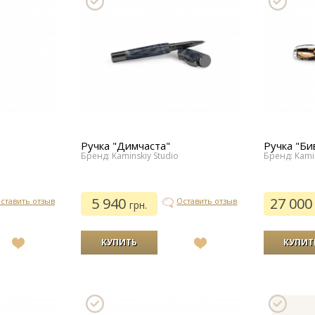
Ручка "Димчаста"
Ручка "Б
Бренд: Kaminskiy Studio
Бренд: Kamin
5 940
27 00
ставить отзыв
Оставить отзыв
грн.
В
В
список
список
желаний
желаний