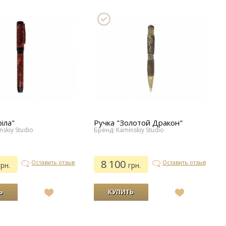
іла"
Ручка "Золотой Дракон"
skiy Studio
Бренд: Kaminskiy Studio
8 100
Оставить отзыв
Оставить отзыв
грн.
грн.
В
В
список
список
желаний
желаний