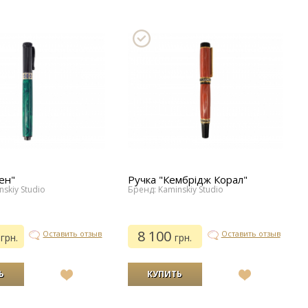
ен"
Ручка "Кембрідж Корал"
skiy Studio
Бренд: Kaminskiy Studio
0
8 100
Оставить отзыв
Оставить отзыв
грн.
грн.
В
В
список
список
желаний
желаний