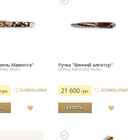
ивень Мамонта"
Ручка "Винний алігатор"
skiy Studio
Бренд: Kaminskiy Studio
0
21 600
Оставить отзыв
Оставить отзыв
грн.
грн.
В
В
список
список
желаний
желаний