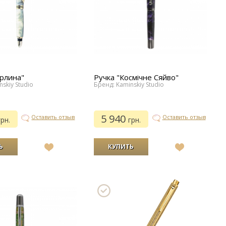
рлина"
Ручка "Космічне Сяйво"
skiy Studio
Бренд: Kaminskiy Studio
5 940
Оставить отзыв
Оставить отзыв
грн.
грн.
В
В
список
список
желаний
желаний