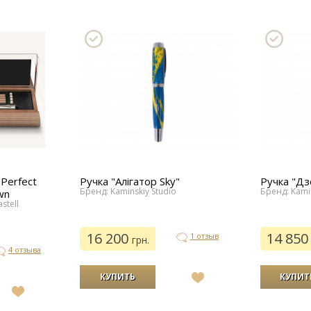
Perfect
Ручка "Алігатор Sky"
Ручка "Дз
Бренд: Kaminskiy Studio
Бренд: Kamin
wn
stell
16 200
14 85
1 отзыв
грн.
4 отзыва
В
список
В
желаний