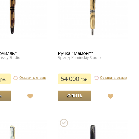
рчилль"
Ручка "Мамонт"
skiy Studio
Бренд: Kaminskiy Studio
54 000
Оставить отзыв
Оставить отзыв
грн.
грн.
В
В
список
список
желаний
желаний