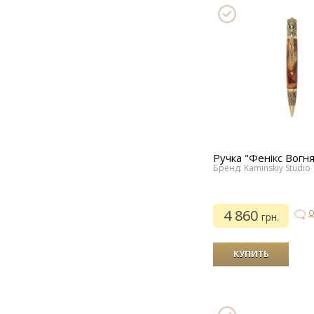
Ручка "Фенікс Вогн
Бренд: Kaminskiy Studio
4 860
О
грн.