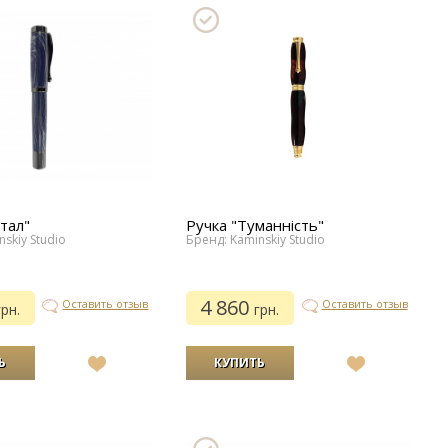
тал"
Ручка "Туманність"
skiy Studio
Бренд: Kaminskiy Studio
4 860
Оставить отзыв
Оставить отзыв
грн.
грн.
В
В
список
список
желаний
желаний