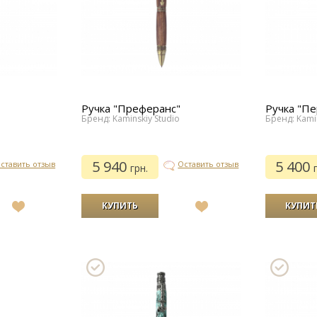
Ручка "Преферанс"
Ручка "Пе
Бренд: Kaminskiy Studio
Бренд: Kamin
5 940
5 400
ставить отзыв
Оставить отзыв
грн.
В
В
список
список
желаний
желаний