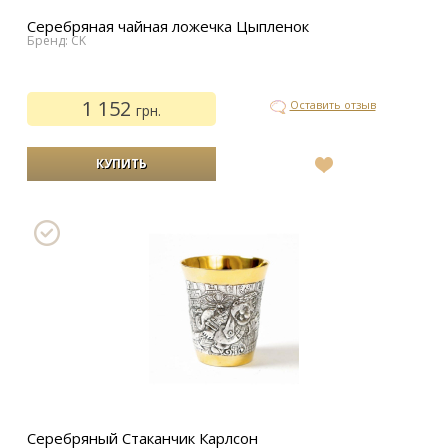
Серебряная чайная ложечка Цыпленок
Бренд: CK
1 152
Оставить отзыв
грн.
В
список
желаний
Серебряный Стаканчик Карлсон