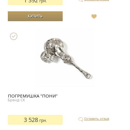
1 392
грн.
В
список
желаний
ПОГРЕМУШКА "ПОНИ"
Бренд: CK
3 528
Оставить отзыв
грн.