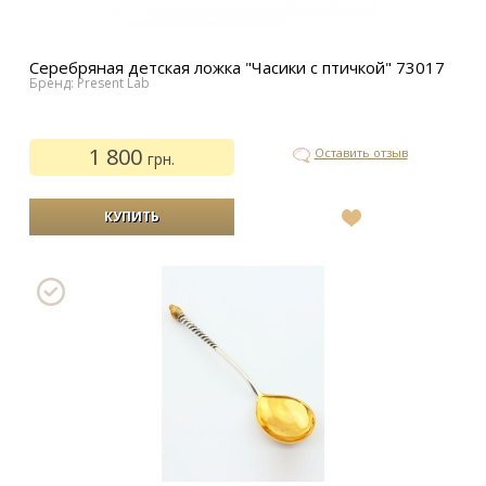
Серебряная детская ложка "Часики с птичкой" 73017
Бренд: Present Lab
1 800
Оставить отзыв
грн.
В
список
желаний