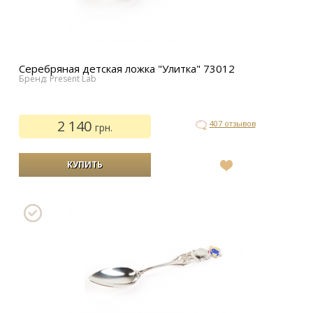
Серебряная детская ложка "Улитка" 73012
Бренд: Present Lab
2 140
407 отзывов
грн.
В
список
желаний