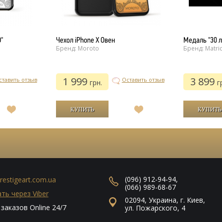
"
Чехол iPhone Х Овен
Медаль "30 л
Бренд: Moroto
Бренд: Matri
1 999
3 899
ставить отзыв
Оставить отзыв
грн.
г
В
В
список
список
желаний
желаний
(096) 912-94-94
,
restigeart.com.ua
(066) 989-68-67
ть через Viber
02094
,
Украина
,
г. Киев
,
заказов Online 24/7
ул. Пожарского, 4