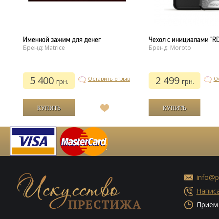
"
Именной зажим для денег
Чехол с инициалами "RD
Бренд: Matrice
Бренд: Moroto
5 400
2 499
ыв
Оставить отзыв
О
грн.
грн.
В
список
й
желаний
info@p
Написа
Прием 