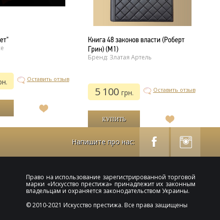
ет"
Книга 48 законов власти (Роберт
З
ce
Б
Грин) (M1)
Бренд: Златая Артель
Оставить отзыв
рн.
5 100
Оставить отзыв
грн.
В
список
В
желаний
список
желаний
Напишите про нас:
Право на использование зарегистрированной торговой
марки «
Искусство престижа
» принадлежит их законным
владельцам и охраняется законодательством Украины.
© 2010-2021 Искусство престижа. Все права защищены