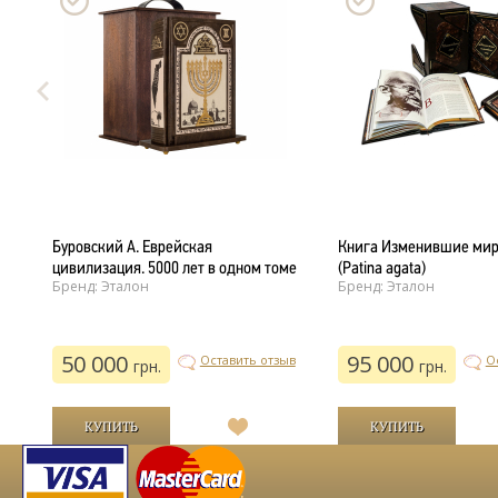
Буровский А. Еврейская
Книга Изменившие мир 
цивилизация. 5000 лет в одном томе
(Patina agata)
Бренд: Эталон
Бренд: Эталон
ыв
50 000
95 000
Оставить отзыв
О
грн.
грн.
В
й
список
желаний