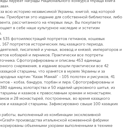
ды лауреат награды Национального конкурса «Краща книга
ава».
за всю историю независимой Украины, книгой, над которой
ны. Приобретая это издание для собственной библиотеки, либо
зента, рассчитанного на «первых лиц», Вы покупаете
ощает в себе наше культурное наследие и эстетизм
ы.
их 535 фотоиллюстраций портретов гетманов, кошевых
, 167 портретов исторических лиц казацкого периода,
деятелей, писателей и ученых, воевод и князей, императоров и
етов кобзарей и лирников. Практически все портреты
точника. Сфотографированы и описаны 453 единицы
енного снаряжения, в издание вошли практически все 42
казацкой старшины, что хранятся в музеях Украины и за
ародных картин "Казак Мамай" - 105 полотен и рисунков, 41
тов - кобза, бандура, торбан и лира. Сфотографированы и
380 единиц золотарства и 50 изделий церковного шитья, из
 старшины и казаков к православным храмам и монастырям.
мов и 28 монастырей, построенных, во время казацкого
нов и казацкой старшины. Зафиксировано свыше 100 казацких
й работы, выполненный из комбинации эксклюзивной
 «Grash» производства итальянской кожевенной фабрики
р декорированы объемными узорами выполненными в технике