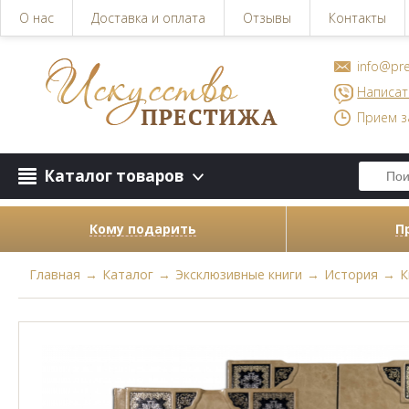
О нас
Доставка и оплата
Отзывы
Контакты
info@pre
Написат
Прием з
Каталог товаров
Кому подарить
П
Главная
→
Каталог
→
Эксклюзивные книги
→
История
→
К