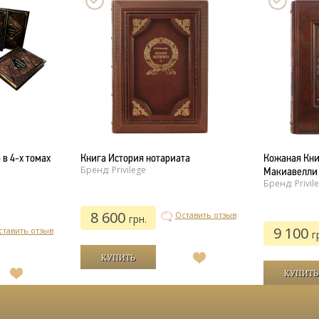
в 4-х томах
Книга История нотариата
Кожаная Кни
Бренд: Privilege
Макиавелли
Бренд: Privil
8 600
Оставить отзыв
грн.
9 100
ставить отзыв
г
В
список
В
желаний
список
желаний