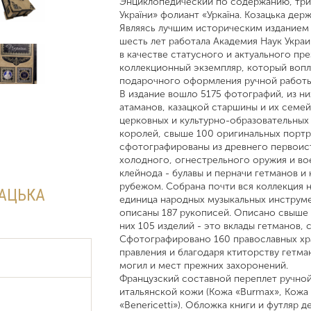
Энциклопедический по содержанию, триж
України» фолиант «Уркаїна. Козацька держ
Являясь лучшим историческим изданием 
шесть лет работала Академия Наук Украи
в качестве статусного и актуального пре
коллекционный экземпляр, который вопл
подарочного оформления ручной работ
В издание вошло 5175 фотографий, из н
атаманов, казацкой старшины и их семей
церковных и культурно-образовательных 
королей, свыше 100 оригинальных портр
сфотографированы из древнего первоис
холодного, огнестрельного оружия и во
клейнода - булавы и перначи гетманов и 
рубежом. Собрана почти вся коллекция н
ЗАЦЬКА
единица народных музыкальных инструмен
описаны 187 рукописей. Описано свыше 
них 105 изделий - это вклады гетманов,
Сфотографировано 160 православных хра
правления и благодаря ктиторству гетма
могил и мест прежних захоронений.
Французский составной переплет ручно
итальянской кожи (Кожа «Burmax», Кожа
«Benericetti»). Обложка книги и футля