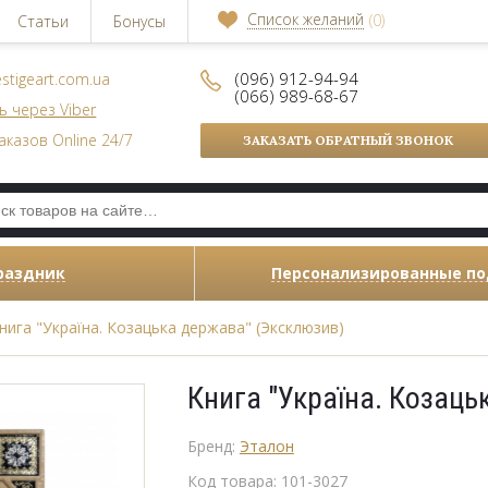
Список желаний
(0)
Статьи
Бонусы
(096) 912-94-94
stigeart.com.ua
(066) 989-68-67
ь через Viber
аказов Online 24/7
ЗАКАЗАТЬ ОБРАТНЫЙ ЗВОНОК
раздник
Персонализированные п
нига "Україна. Козацька держава" (Эксклюзив)
Книга "Україна. Козац
Бренд:
Эталон
Код товара:
101-3027