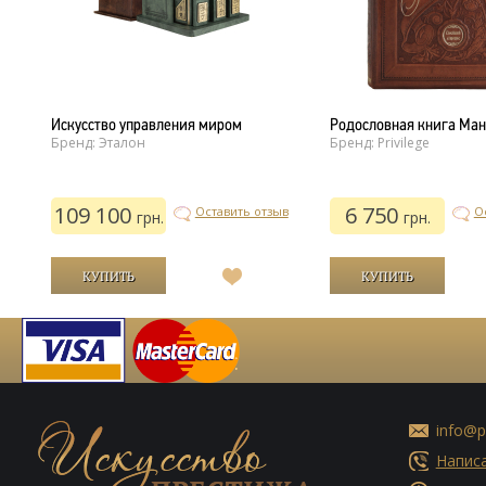
Искусство управления миром
Родословная книга Ман
Бренд: Эталон
Бренд: Privilege
109 100
6 750
Оставить отзыв
О
грн.
грн.
ыв
В
список
желаний
й
info@p
Написа