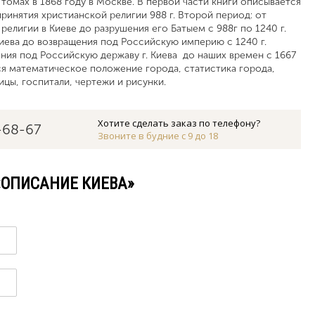
 томах в 1868 году в Москве. В первой части книги описывается
принятия христианской религии 988 г. Второй период: от
елигии в Киеве до разрушения его Батыем с 988г по 1240 г.
иева до возвращения под Российскую империю с 1240 г.
ения под Российскую державу г. Киева до наших времен с 1667
тся математическое положение города, статистика города,
цы, госпитали, чертежи и рисунки.
Хотите сделать заказ по телефону?
-68-67
Звоните в будние с 9 до 18
«ОПИСАНИЕ КИЕВА»