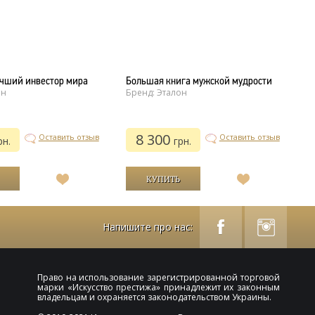
учший инвестор мира
Большая книга мужской мудрости
Н
он
Бренд: Эталон
(
Б
8 300
Оставить отзыв
Оставить отзыв
рн.
грн.
В
В
список
список
желаний
желаний
Напишите про нас:
Право на использование зарегистрированной торговой
марки «
Искусство престижа
» принадлежит их законным
владельцам и охраняется законодательством Украины.