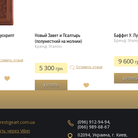
ускрипт
Новый Завет и Псалтырь
Баффет У. Л
Бренд: Этал
(полужесткий на молнии)
Бренд: Эталон
9 600
ставить отзыв
г
5 300
Оставить отзыв
грн.
В
список
В
желаний
список
желаний
(096) 912-94-94
,
restigeart.com.ua
(066) 989-68-67
ть через Viber
02094
,
Украина
,
г. Киев
,