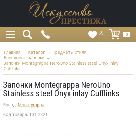
(0)
0
Главная
→
Каталог
→
Предметы стиля
→
Брендовые запонки
→
Запонки Montegrappa NeroUno Stainless steel Onyx inlay
Cufflinks
Запонки Montegrappa NeroUno
Stainless steel Onyx inlay Cufflinks
Бренд:
Montegrappa
Код товара:
101-2821