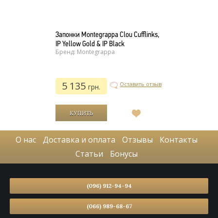
Запонки Montegrappa Clou Cufflinks,
IP Yellow Gold & IP Black
Бренд: Montegrappa
5 135
Оставить отзыв
грн.
В
список
желаний
О нас
Доставка и оплата
Отзывы
Контакты
Статьи
Бонусы
(096) 912-94-94
(066) 989-68-67