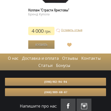
Коллаж "Страсти Христовы"
Бренд: Купола
4 000
Оставить отзыв
грн.
В
список
желаний
О нас
Доставка и оплата
Отзывы
Контакты
Статьи
Бонусы
(096) 912-94-94
(066) 989-68-67
Напишите про нас: