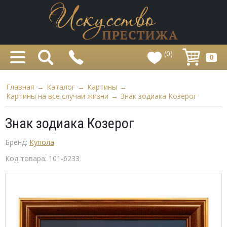
(0)
0
Главная
→
Каталог
→
Картины
→
Картины на все случаи жизни
→
Знак зодиака Козерог
Знак зодиака Козерог
Бренд:
Купола
Код товара:
101-6233