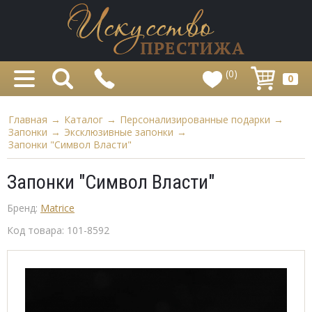
(0)
0
Главная
→
Каталог
→
Персонализированные подарки
→
Запонки
→
Эксклюзивные запонки
→
Запонки "Символ Власти"
Запонки "Символ Власти"
Бренд:
Matrice
Код товара:
101-8592