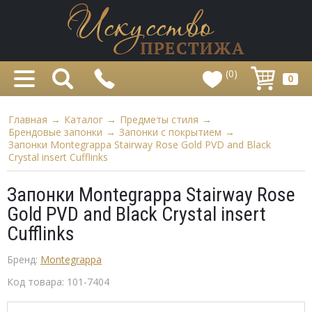
(0)
0
Главная
→
Каталог
→
Предметы стиля
→
Брендовые запонки
→
Запонки с покрытием
→
Запонки Montegrappa Stairway Rose Gold PVD and Black
Crystal insert Cufflinks
Запонки Montegrappa Stairway Rose
Gold PVD and Black Crystal insert
Cufflinks
Бренд:
Montegrappa
Код товара:
101-7404