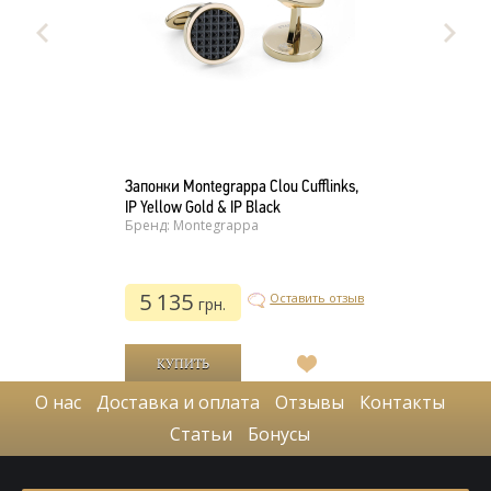
Запонки Montegrappa Clou Cufflinks,
IP Yellow Gold & IP Black
Бренд: Montegrappa
5 135
Оставить отзыв
грн.
В
список
О нас
Доставка и оплата
Отзывы
Контакты
желаний
Статьи
Бонусы