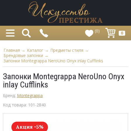
(0)
0
Главная
→
Каталог
→
Предметы стиля
→
Брендовые запонки
→
Запонки Montegrappa NeroUno Onyx inlay Cufflinks
Запонки Montegrappa NeroUno Onyx
inlay Cufflinks
Бренд:
Montegrappa
Код товара:
101-2840
Акция -5%