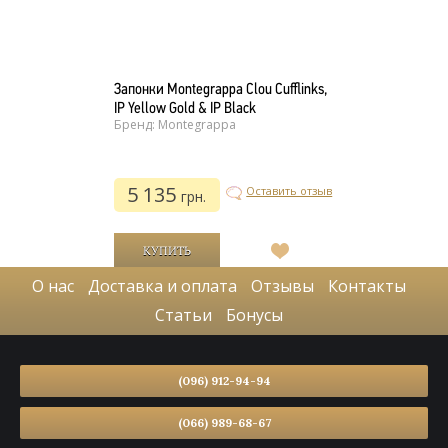
Запонки Montegrappa Clou Cufflinks,
IP Yellow Gold & IP Black
Бренд: Montegrappa
5 135
Оставить отзыв
грн.
В
список
О нас
Доставка и оплата
Отзывы
Контакты
желаний
Статьи
Бонусы
(096) 912-94-94
(066) 989-68-67