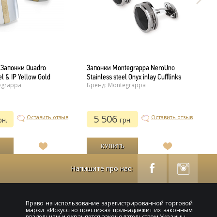
 Запонки Quadro
Запонки Montegrappa NeroUno
З
el & IP Yellow Gold
Stainless steel Onyx inlay Cufflinks
R
egrappa
Бренд: Montegrappa
Б
5 506
Оставить отзыв
Оставить отзыв
рн.
грн.
В
В
список
список
желаний
желаний
Напишите про нас:
Право на использование зарегистрированной торговой
марки «
Искусство престижа
» принадлежит их законным
владельцам и охраняется законодательством Украины.