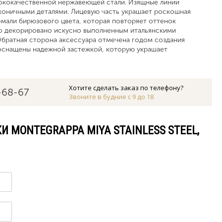
ококачественной нержавеющей стали. Изящные линии
коничными деталями. Лицевую часть украшает роскошная
эмали бирюзового цвета, которая повторяет оттенок
цо декорировано искусно выполненным итальянскими
братная сторона аксессуара отмечена годом создания
 оснащены надежной застежкой, которую украшает
Хотите сделать заказ по телефону?
-68-67
Звоните в будние с 9 до 18
И MONTEGRAPPA MIYA STAINLESS STEEL,