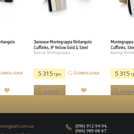
ttangolo
Запонки Montegrappa Rettangolo
Montegrappa
Cufflinks, IP Yellow Gold & Steel
Cufflinks, Ste
Бренд: Montegrappa
Бренд: Mont
5 315
5 315
ставить отзыв
Оставить отзыв
грн.
г
В
В
список
список
желаний
желаний
(096) 912-94-94
,
restigeart.com.ua
(066) 989-68-67