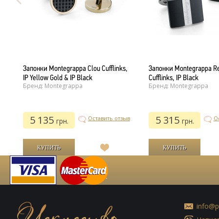
d
Запонки Montegrappa Clou Cufflinks,
Запонки Montegrappa Re
IP Yellow Gold & IP Black
Cufflinks, IP Black
Бренд: Montegrappa
Бренд: Montegrappa
5 135
5 315
ыв
Оставить отзыв
О
грн.
грн.
В
список
й
желаний
info@p