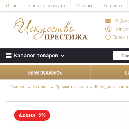
О нас
Доставка и оплата
Отзывы
Контакты
info@pre
Написат
Прием з
Каталог товаров
Кому подарить
П
Главная
→
Каталог
→
Предметы стиля
→
Брендовые запо
Акция -5%