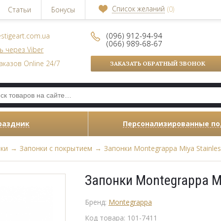
Список желаний
(0)
Статьи
Бонусы
(096) 912-94-94
stigeart.com.ua
(066) 989-68-67
ь через Viber
аказов Online 24/7
ЗАКАЗАТЬ ОБРАТНЫЙ ЗВОНОК
раздник
Персонализированные п
нки
→
Запонки с покрытием
→
Запонки Montegrappa Miya Stainless 
Запонки Montegrappa Miya
Бренд:
Montegrappa
Код товара:
101-7411