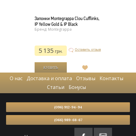
Запонки Montegrappa Clou Cufflinks,
IP Yellow Gold & IP Black
Бренд: Montegrappa
5 135
Оставить отзыв
грн.
В
список
О нас
Доставка и оплата
Отзывы
Контакты
желаний
Статьи
Бонусы
(096) 912-94-94
(066) 989-68-67