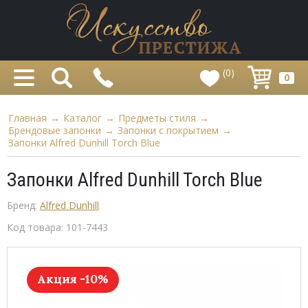
(0)
0
Главная
→
Каталог
→
Предметы стиля
→
Брендовые запонки
→
Запонки с покрытием
→
Запонки Alfred Dunhill Torch Blue
Запонки Alfred Dunhill Torch Blue
Бренд:
Alfred Dunhill
Код товара:
101-7443
Акция -10%