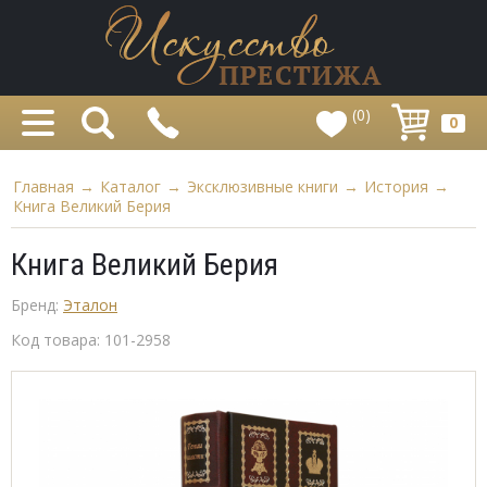
(0)
0
Главная
→
Каталог
→
Эксклюзивные книги
→
История
→
Книга Великий Берия
Книга Великий Берия
Бренд:
Эталон
Код товара:
101-2958