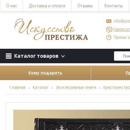
О нас
Доставка и оплата
Отзывы
Контакты
info@pre
Написат
Прием з
Каталог товаров
Кому подарить
П
Главная
→
Каталог
→
Эксклюзивные книги
→
Христианств