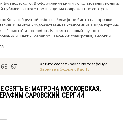
я Булгаковского. В оформлении книги использованы иконы из
й публике, а также произведения современных авторов.
ьноКожаный ручной работы. Рельефные бинты на корешке.
талия). В центре - художественная композиция в виде картины
т - "золото" и " серебро". Каптал шелковый, ручного
ованный, цвет - "серебро". Техники: гравировка, высокий
68.
Хотите сделать заказ по телефону?
-68-67
Звоните в будние с 9 до 18
ИЕ СВЯТЫЕ: МАТРОНА МОСКОВСКАЯ,
СЕРАФИМ САРОВСКИЙ, СЕРГИЙ