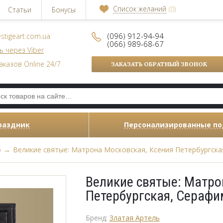
Список желаний
(0)
Статьи
Бонусы
(096) 912-94-94
stigeart.com.ua
(066) 989-68-67
ь через Viber
аказов Online 24/7
ЗАКАЗАТЬ ОБРАТНЫЙ ЗВОНОК
раздник
Персонализированные п
о
→
Великие святые: Матрона Московская, Ксения Петербургска
Великие святые: Матро
Петербургская, Серафи
Бренд:
Златая Артель