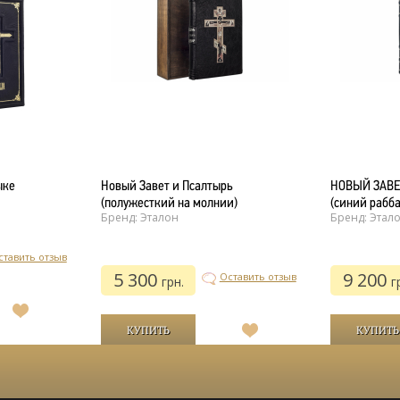
ыке
Новый Завет и Псалтырь
НОВЫЙ ЗАВЕ
(полужесткий на молнии)
(синий рабба
Бренд: Эталон
Бренд: Этал
ставить отзыв
5 300
9 200
Оставить отзыв
грн.
г
В
список
В
желаний
список
желаний