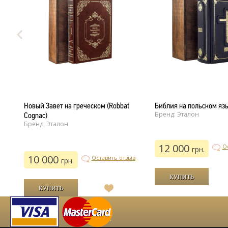
Новый Завет на греческом (Robbat
Библия на польском яз
Бренд: Эталон
Cognac)
Бренд: Эталон
12 000
ыв
О
грн.
10 000
Оставить отзыв
грн.
В
й
список
желаний