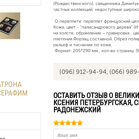
(Рождественского), священника Димитри
частных коллекций, недоступные широко
О переплете: переплет французский цел
Кожа, цвет - "палисандрового дерева" (И
на холсте, обрамление – гравировка , цве
плетения.Форзац составной. Обрез полир
рельеф и тиснение по коже.
Формат: 205*290 мм., кол-во страниц: 3
(096) 912-94-94,
(066) 989
АТРОНА
 СЕРАФИМ
ОСТАВИТЬ ОТЗЫВ О ВЕЛИК
КСЕНИЯ ПЕТЕРБУРГСКАЯ, 
РАДОНЕЖСКИЙ
ина