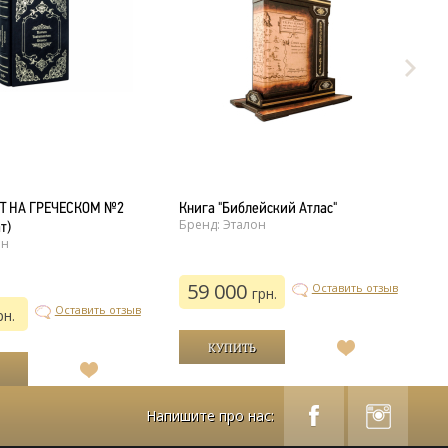
Т НА ГРЕЧЕСКОМ №2
Книга "Библейский Атлас"
Б
Бренд: Эталон
Бр
т)
он
59 000
Оставить отзыв
грн.
Оставить отзыв
рн.
В
список
В
желаний
список
желаний
Напишите про нас: