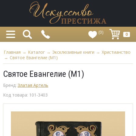
(0)
0
Главная
→
Каталог
→
Эксклюзивные книги
→
Христианство
→
Святое Евангелие (M1)
Святое Евангелие (M1)
Бренд:
Златая Артель
Код товара:
101-3403