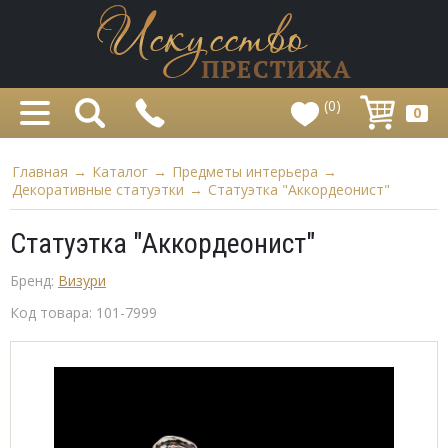
(0)
0
Главная
→
Каталог
→
Предметы интерьера
→
Декоративные статуэтки
→
Статуэтка "Аккордеонист"
Статуэтка "Аккордеонист"
Бренд:
Визури
Код товара:
101-7999