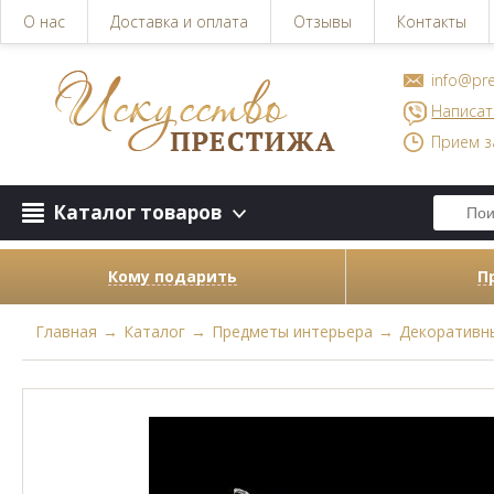
О нас
Доставка и оплата
Отзывы
Контакты
info@pre
Написат
Прием з
Каталог товаров
Кому подарить
П
Главная
→
Каталог
→
Предметы интерьера
→
Декоративны