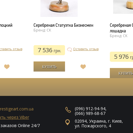
лоцкий
Серебреная Статуэтка Бизнесмен
Серебреная 
Бренд: CK
лошадка
Бренд: CK
7 536
ставить отзыв
Оставить отзыв
грн.
5 976
г
В
В
список
список
желаний
желаний
(096) 912-94-94
,
restigeart.com.ua
(066) 989-68-67
ть через Viber
02094
,
Украина
,
г. Киев
,
заказов Online 24/7
ул. Пожарского, 4