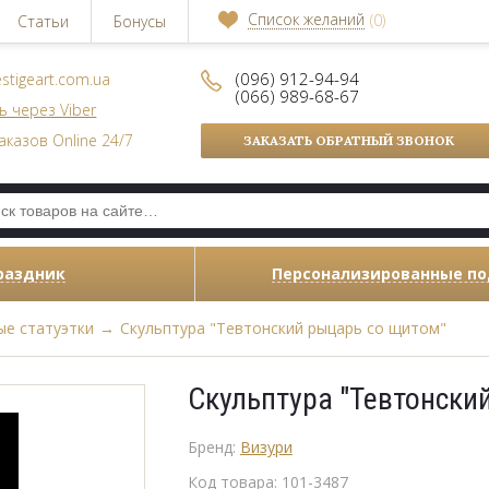
Список желаний
(0)
Статьи
Бонусы
(096) 912-94-94
stigeart.com.ua
(066) 989-68-67
ь через Viber
аказов Online 24/7
ЗАКАЗАТЬ ОБРАТНЫЙ ЗВОНОК
раздник
Персонализированные п
е статуэтки
→
Скульптура "Тевтонский рыцарь со щитом"
Скульптура "Тевтонски
Бренд:
Визури
Код товара:
101-3487