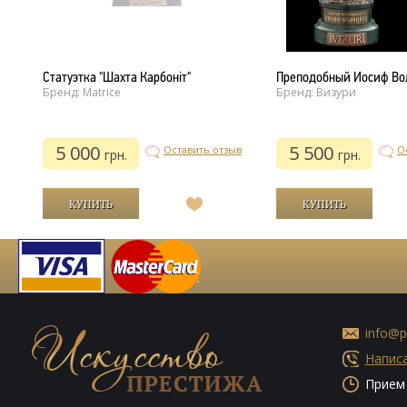
Статуэтка "Шахта Карбоніт"
Преподобный Иосиф Во
Бренд: Matrice
Бренд: Визури
5 000
5 500
ыв
Оставить отзыв
О
грн.
грн.
В
список
й
желаний
info@p
Написа
Прием 