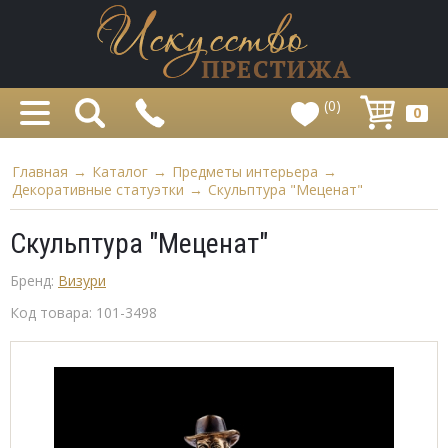
(0)
0
Главная
→
Каталог
→
Предметы интерьера
→
Декоративные статуэтки
→
Скульптура "Меценат"
Скульптура "Меценат"
Бренд:
Визури
Код товара:
101-3498