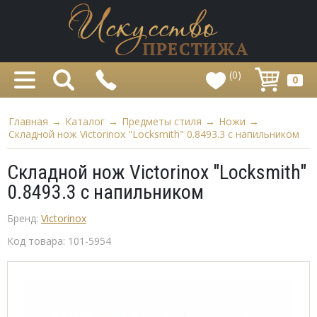
(0)
0
Главная
→
Каталог
→
Предметы стиля
→
Ножи
→
Складной нож Victorinox "Locksmith" 0.8493.3 с напильником
Складной нож Victorinox "Locksmith"
0.8493.3 с напильником
Бренд:
Victorinox
Код товара:
101-5954