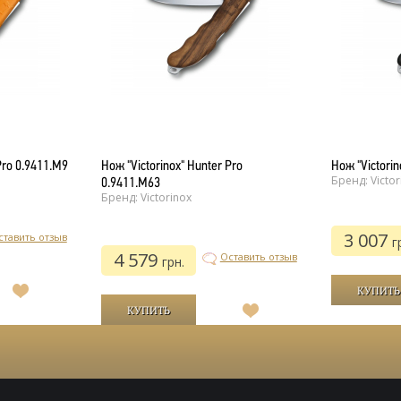
Pro 0.9411.M9
Нож "Victorinox" Hunter Pro
Нож "Victorin
Бренд: Victor
0.9411.M63
Бренд: Victorinox
3 007
ставить отзыв
г
4 579
Оставить отзыв
грн.
В
список
В
желаний
список
желаний