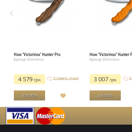
Нож "Victorinox" Hunter Pro
Нож "Victorinox" Hunter 
Бренд: Victorinox
Бренд: Victorinox
4 579
3 007
Оставить отзыв
О
грн.
грн.
ыв
В
список
желаний
й