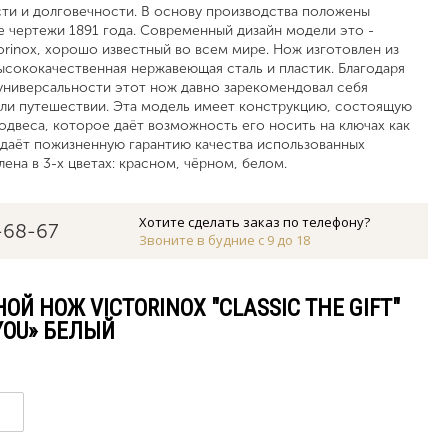
ти и долговечности. В основу производства положены
 чертежи 1891 года. Современный дизайн модели это -
torinox, хорошо известный во всем мире. Нож изготовлен из
ысококачественная нержавеющая сталь и пластик. Благодаря
универсальности этот нож давно зарекомендовал себя
или путешествии. Эта модель имеет конструкцию, состоящую
подвеса, которое даёт возможность его носить на ключах как
я даёт пожизненную гарантию качества использованных
ена в 3-х цветах: красном, чёрном, белом.
Хотите сделать заказ по телефону?
-68-67
Звоните в будние с 9 до 18
Й НОЖ VICTORINOX "CLASSIC THE GIFT"
 YOU» БЕЛЫЙ