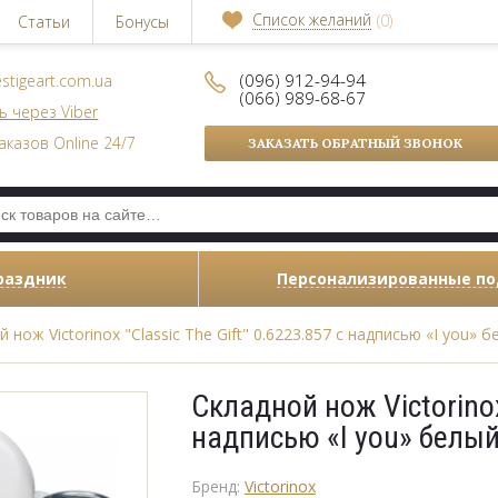
Список желаний
(0)
Статьи
Бонусы
(096) 912-94-94
stigeart.com.ua
(066) 989-68-67
ь через Viber
аказов Online 24/7
ЗАКАЗАТЬ ОБРАТНЫЙ ЗВОНОК
раздник
Персонализированные п
 нож Victorinox "Classic The Gift" 0.6223.857 с надписью «I you» 
Складной нож Victorinox 
надписью «I you» белы
Бренд:
Victorinox