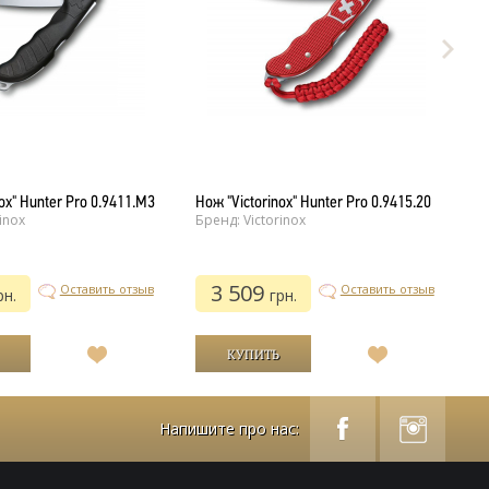
ox" Hunter Pro 0.9411.M3
Нож "Victorinox" Hunter Pro 0.9415.20
Но
inox
Бренд: Victorinox
V
Бр
3 509
Оставить отзыв
Оставить отзыв
рн.
грн.
В
В
список
список
желаний
желаний
Напишите про нас: