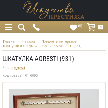
(0)
0
Главная
→
Каталог
→
Предметы интерьера
→
Шкатулки и сейфы
→
ШКАТУЛКА AGRESTI (931)
ШКАТУЛКА AGRESTI (931)
Бренд:
Agresti
Код товара:
101-6095