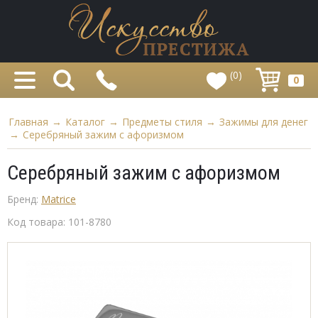
(0)
0
Главная
→
Каталог
→
Предметы стиля
→
Зажимы для денег
→
Серебряный зажим с афоризмом
Серебряный зажим с афоризмом
Бренд:
Matrice
Код товара:
101-8780