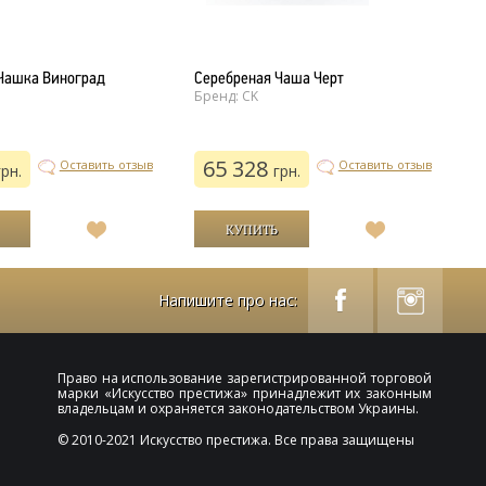
Чашка Виноград
Серебреная Чаша Черт
С
Бренд: CK
Б
65 328
Оставить отзыв
Оставить отзыв
грн.
грн.
В
В
список
список
желаний
желаний
Напишите про нас:
Право на использование зарегистрированной торговой
марки «
Искусство престижа
» принадлежит их законным
владельцам и охраняется законодательством Украины.
© 2010-2021 Искусство престижа. Все права защищены