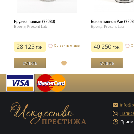
Кружка пивная (73080)
Бокал пивной Рак (7308
Бренд: Present Lab
Бренд: Present Lab
28 125
40 250
ыв
Оставить отзыв
О
грн.
грн.
В
список
й
желаний
info@p
Написа
Прием 