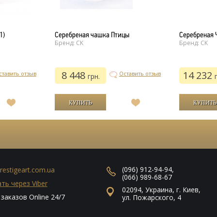
1)
Серебреная чашка Птицы
Серебреная 
Бренд: CK
Бренд: CK
8 448
14 232
ставить отзыв
Оставить отзыв
грн.
В
В
список
список
желаний
желаний
(096) 912-94-94
,
restigeart.com.ua
(066) 989-68-67
ть через Viber
02094
,
Украина
,
г. Киев
,
заказов Online 24/7
ул. Пожарского, 4