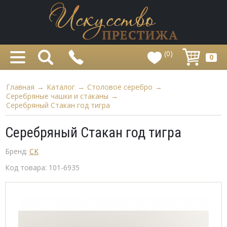
(0)
0
Главная
→
Каталог
→
Столовое серебро
→
Серебряные чашки и стаканы
→
Серебряный Стакан год тигра
Серебряный Стакан год тигра
Бренд:
CK
Код товара:
101-6935