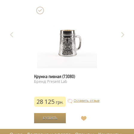
Кружка пивная (73080)
Бренд: Present Lab
28 125
Оставить отзыв
грн.
В
список
желаний