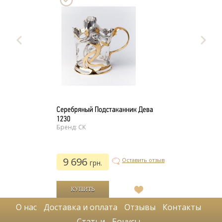
Серебряный Подстаканник Дева
1230
Бренд: CK
9 696
Оставить отзыв
грн.
В
список
О нас
Доставка и оплата
Отзывы
Контакты
желаний
Статьи
Бонусы