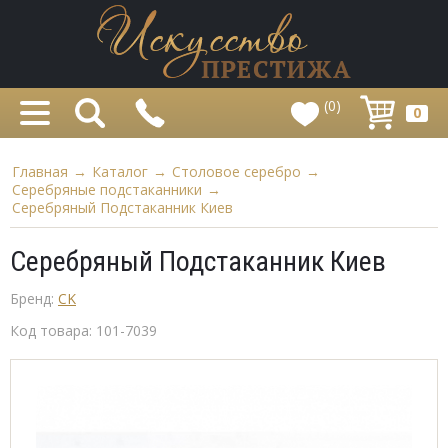
(0)
0
Главная
→
Каталог
→
Столовое серебро
→
Серебряные подстаканники
→
Серебряный Подстаканник Киев
Серебряный Подстаканник Киев
Бренд:
CK
Код товара:
101-7039