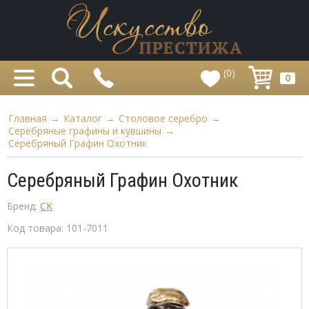
(0)
0
Главная
→
Каталог
→
Столовое серебро
→
Серебряные графины и кувшины
→
Серебряный Графин Охотник
Серебряный Графин Охотник
Бренд:
CK
Код товара:
101-7011