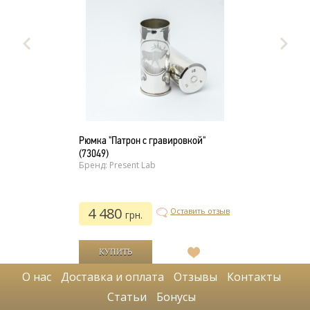
Рюмка "Патрон с гравировкой"
(73049)
Бренд: Present Lab
4 480
Оставить отзыв
грн.
В
список
О нас
Доставка и оплата
Отзывы
Контакты
желаний
Статьи
Бонусы