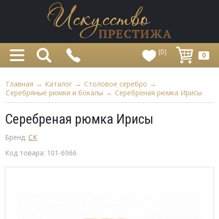
(0)
0
Главная
→
Каталог
→
Столовое серебро
→
Серебряные рюмки и бокалы
→
Серебреная рюмка Ирисы
Серебреная рюмка Ирисы
Бренд:
CK
Код товара:
101-6966