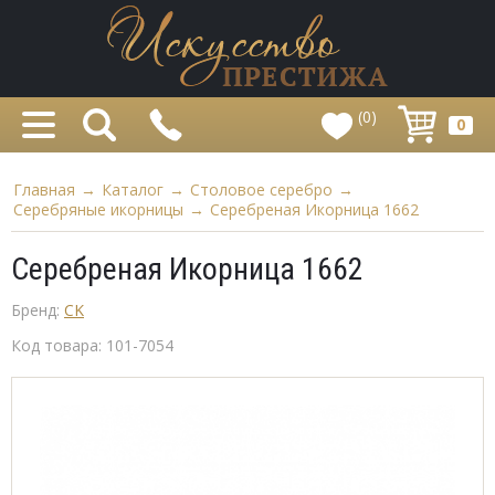
(0)
0
Главная
→
Каталог
→
Столовое серебро
→
Серебряные икорницы
→
Серебреная Икорница 1662
Серебреная Икорница 1662
Бренд:
CK
Код товара:
101-7054