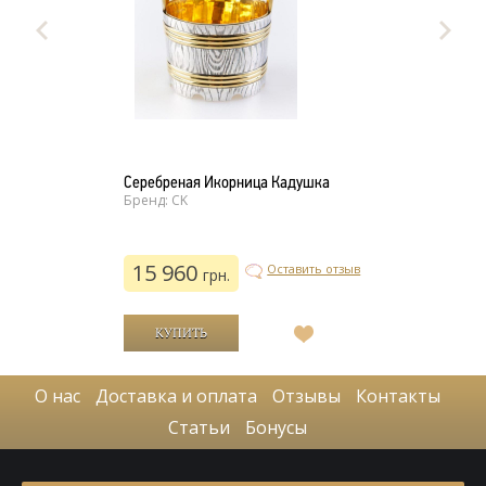
Серебреная Икорница Кадушка
Бренд: CK
15 960
Оставить отзыв
грн.
В
список
желаний
О нас
Доставка и оплата
Отзывы
Контакты
Статьи
Бонусы