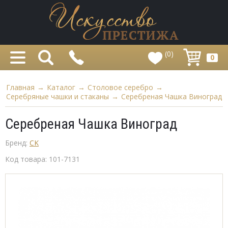
(0)
0
Главная
→
Каталог
→
Столовое серебро
→
Серебряные чашки и стаканы
→
Серебреная Чашка Виноград
Серебреная Чашка Виноград
Бренд:
CK
Код товара:
101-7131