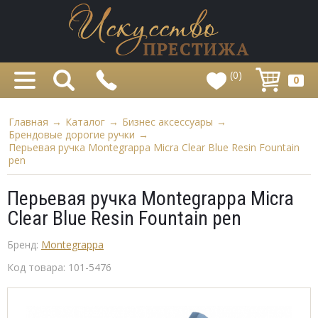
(0)
0
Главная
→
Каталог
→
Бизнес аксессуары
→
Брендовые дорогие ручки
→
Перьевая ручка Montegrappa Micra Clear Blue Resin Fountain
pen
Перьевая ручка Montegrappa Micra
Clear Blue Resin Fountain pen
Бренд:
Montegrappa
Код товара:
101-5476