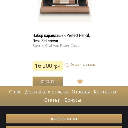
Набор карандашей Perfect Pencil,
Desk Set brown
Бренд: Graf von Faber-Castell
16 200
Оставить отзыв
грн.
В
список
О нас
Доставка и оплата
Отзывы
Контакты
желаний
Статьи
Бонусы
(096) 912-94-94