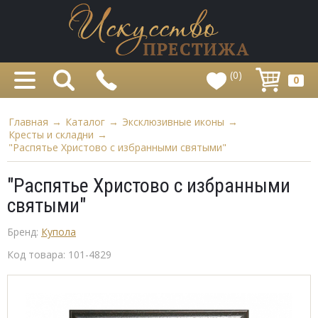
(0)
0
Главная
→
Каталог
→
Эксклюзивные иконы
→
Кресты и складни
→
"Распятье Христово с избранными святыми"
"Распятье Христово с избранными
святыми"
Бренд:
Купола
Код товара:
101-4829