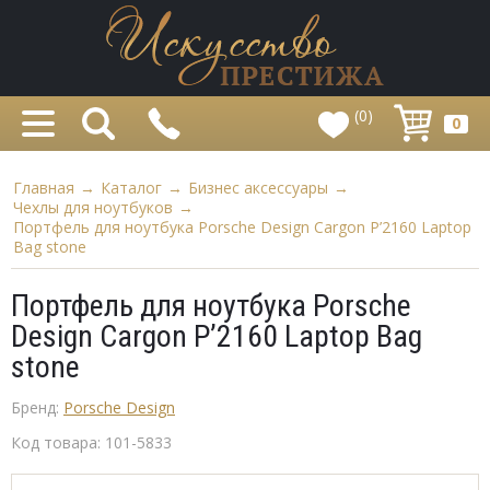
(0)
0
Главная
→
Каталог
→
Бизнес аксессуары
→
Чехлы для ноутбуков
→
Портфель для ноутбука Porsche Design Cargon P’2160 Laptop
Bag stone
Портфель для ноутбука Porsche
Design Cargon P’2160 Laptop Bag
stone
Бренд:
Porsche Design
Код товара:
101-5833