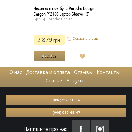
Чехол для ноутбука Porsche Design
Cargon P’2160 Laptop Sleeve 13’
Бренд: Porsche Design
2 879
Оставить отзыв
грн.
В
список
желаний
О нас
Доставка и оплата
Отзывы
Контакты
Статьи
Бонусы
(096) 912-94-94
(066) 989-68-67
Напишите про нас: