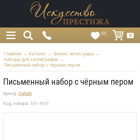
(0)
0
Главная
→
Каталог
→
Бизнес аксессуары
→
Наборы для каллиграфии
→
Письменный набор с чёрным пером
Письменный набор с чёрным пером
Бренд:
Dallaiti
Код товара:
101-4101