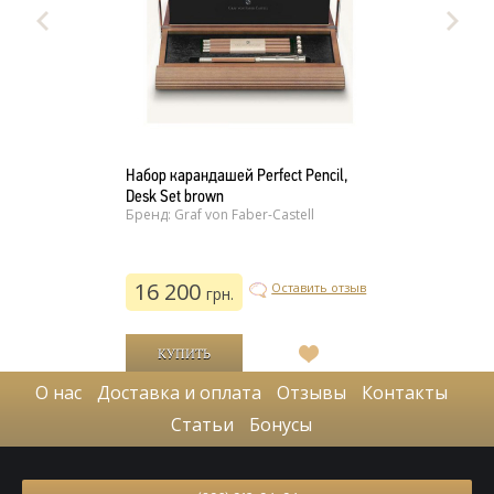
Набор карандашей Perfect Pencil,
Desk Set brown
Бренд: Graf von Faber-Castell
16 200
Оставить отзыв
грн.
В
список
О нас
Доставка и оплата
Отзывы
Контакты
желаний
Статьи
Бонусы