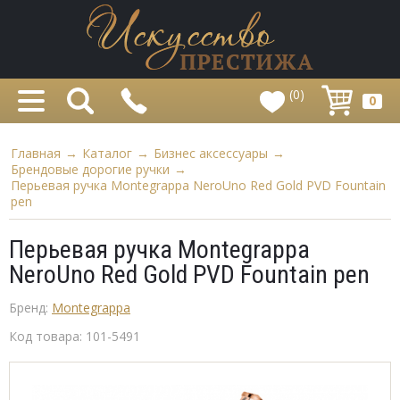
(0)
0
Главная
→
Каталог
→
Бизнес аксессуары
→
Брендовые дорогие ручки
→
Перьевая ручка Montegrappa NeroUno Red Gold PVD Fountain
pen
Перьевая ручка Montegrappa
NeroUno Red Gold PVD Fountain pen
Бренд:
Montegrappa
Код товара:
101-5491