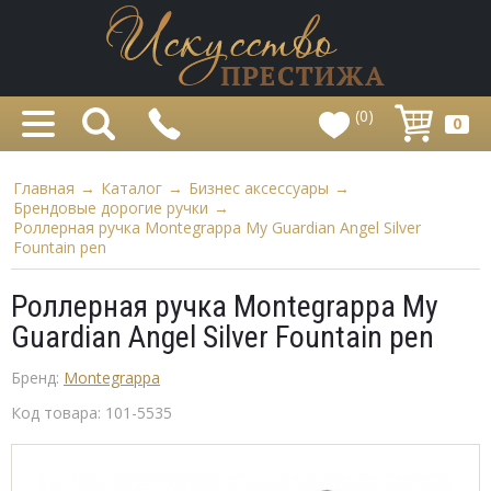
(0)
0
Главная
→
Каталог
→
Бизнес аксессуары
→
Брендовые дорогие ручки
→
Роллерная ручка Montegrappa My Guardian Angel Silver
Fountain pen
Роллерная ручка Montegrappa My
Guardian Angel Silver Fountain pen
Бренд:
Montegrappa
Код товара:
101-5535