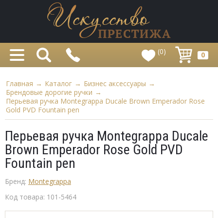
(0)
0
Главная
→
Каталог
→
Бизнес аксессуары
→
Брендовые дорогие ручки
→
Перьевая ручка Montegrappa Ducale Brown Emperador Rose
Gold PVD Fountain pen
Перьевая ручка Montegrappa Ducale
Brown Emperador Rose Gold PVD
Fountain pen
Бренд:
Montegrappa
Код товара:
101-5464