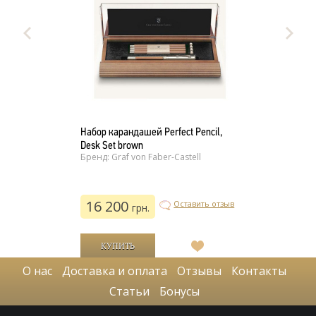
Набор карандашей Perfect Pencil,
Desk Set brown
Бренд: Graf von Faber-Castell
16 200
Оставить отзыв
грн.
В
список
О нас
Доставка и оплата
Отзывы
Контакты
желаний
Статьи
Бонусы