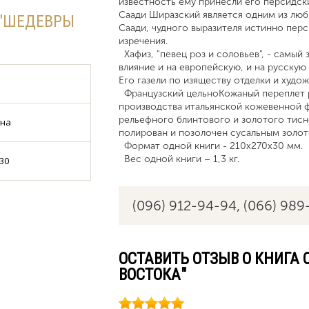
известность ему принесли его персидск
Саади Ширазский является одним из люб
 "ШЕДЕВРЫ
Саади, чудного выразителя истинно перси
изречения.
Хафиз, "певец роз и соловьев", - самый
влияние и на европейскую, и на русскую
Его газели по изяществу отделки и худо
Французский цельноКожаный переплет р
производства итальянской кожевенной ф
рельефного блинтового и золотого тисне
ина
полирован и позолочен сусальным золо
Формат одной книги - 210х270х30 мм.
Вес одной книги – 1,3 кг.
30
(096) 912-94-94,
(066) 989
ОСТАВИТЬ ОТЗЫВ О КНИГА
ВОСТОКА"