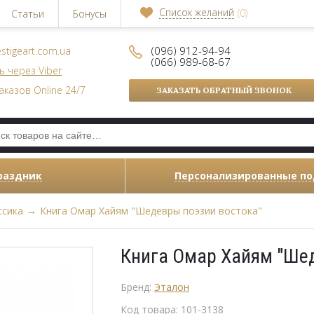
Список желаний
(0)
Статьи
Бонусы
(096) 912-94-94
stigeart.com.ua
(066) 989-68-67
ь через Viber
аказов Online 24/7
ЗАКАЗАТЬ ОБРАТНЫЙ ЗВОНОК
раздник
Персонализированные п
ссика
→
Книга Омар Хайям "Шедевры поэзии востока"
Книга Омар Хайям "Шед
Бренд:
Эталон
Код товара:
101-3138