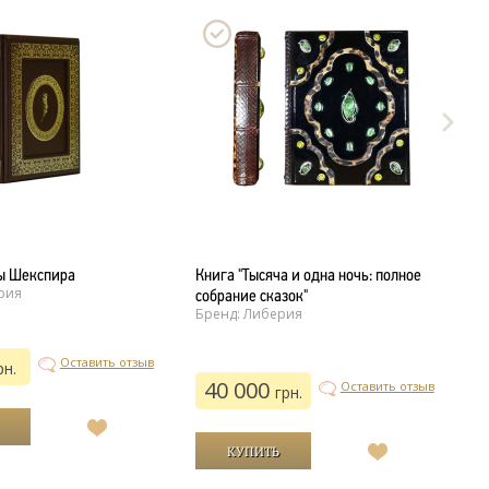
ы Шекспира
Книга "Тысяча и одна ночь: полное
К
рия
собрание сказок"
і
Бренд: Либерия
(
Б
Оставить отзыв
рн.
40 000
Оставить отзыв
грн.
В
список
В
желаний
список