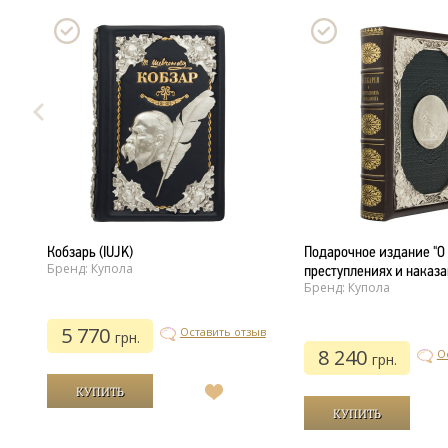
Кобзарь (IUJK)
Подарочное издание "О
Бренд: Купола
преступлениях и наказа
Бренд: Купола
5 770
Оставить отзыв
грн.
8 240
О
грн.
ыв
В
список
желаний