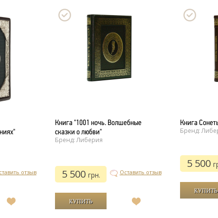
Книга "1001 ночь. Волшебные
Книга Сонет
Бренд: Либе
ниях"
сказки о любви"
Бренд: Либерия
5 500
г
5 500
ставить отзыв
Оставить отзыв
грн.
В
В
список
список