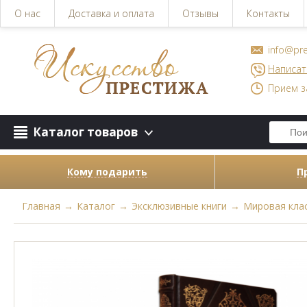
О нас
Доставка и оплата
Отзывы
Контакты
info@pre
Написат
Прием з
Каталог товаров
Кому подарить
П
Главная
→
Каталог
→
Эксклюзивные книги
→
Мировая кла