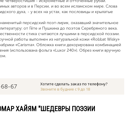
ие четверостишия - искрометные и отточенные рубай.
имых авторов и в Персии, и во всем исламском мире. Слова
дского духа, - у всех на устах, как пословицы и крылатые
 знаменитый персидский поэт-лирик, оказавший значительное
 литературу: от Гёте и Пушкина до поэтов Серебряного века.
жественности стиха считаются лучшими в персидской поэзии.
учной работы выполнен из натуральной кожи «Robbat Wisky»
абрики «Carisma». Обложка книги декорирована комбинацией
ния (использована фольга «Luxor 240»). Обрез книги вручную
том.
Хотите сделать заказ по телефону?
-68-67
Звоните в будние с 9 до 18
 ОМАР ХАЙЯМ "ШЕДЕВРЫ ПОЭЗИИ