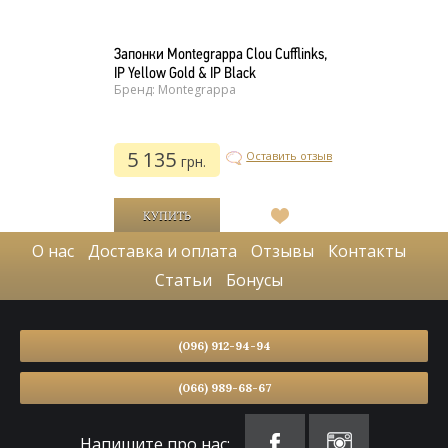
Запонки Montegrappa Clou Cufflinks,
IP Yellow Gold & IP Black
Бренд: Montegrappa
5 135
Оставить отзыв
грн.
В
список
О нас
Доставка и оплата
Отзывы
Контакты
желаний
Статьи
Бонусы
(096) 912-94-94
(066) 989-68-67
Напишите про нас: