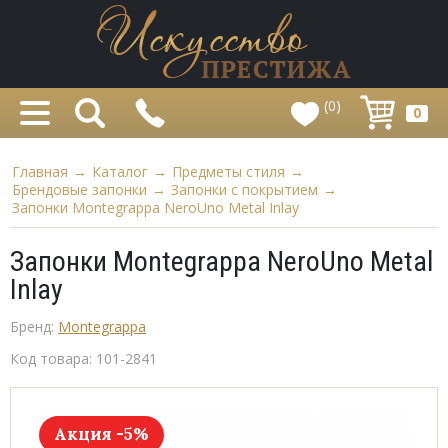
(0)
0
Главная
→
Каталог
→
Предметы стиля
→
Брендовые запонки
→
Запонки с покрытием
→
Запонки Montegrappa NeroUno Metal Inlay
Запонки Montegrappa NeroUno Metal
Inlay
Бренд:
Montegrappa
Код товара:
101-2841
Акция -5%