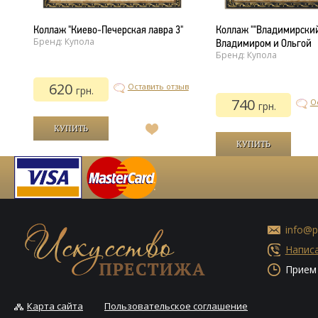
Коллаж "Киево-Печерская лавра 3"
Коллаж ""Владимирский
Бренд: Купола
Владимиром и Ольгой
Бренд: Купола
620
Оставить отзыв
грн.
740
ыв
О
грн.
В
список
желаний
й
info@p
Написа
Прием 
Карта сайта
Пользовательское соглашение