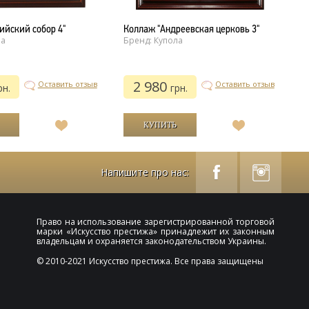
ийский собор 4"
Коллаж "Андреевская церковь 3"
К
ла
Бренд: Купола
Б
Б
2 980
Оставить отзыв
Оставить отзыв
рн.
грн.
В
В
список
список
желаний
желаний
Напишите про нас:
Право на использование зарегистрированной торговой
марки «
Искусство престижа
» принадлежит их законным
владельцам и охраняется законодательством Украины.
© 2010-2021 Искусство престижа. Все права защищены