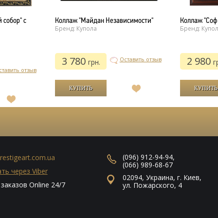
 собор" с
Коллаж "Майдан Независимости"
Коллаж "Соф
Бренд: Купола
Бренд: Купо
3 780
2 980
Оставить отзыв
грн.
г
ставить отзыв
В
список
В
желаний
список
желаний
(096) 912-94-94
,
restigeart.com.ua
(066) 989-68-67
ть через Viber
02094
,
Украина
,
г. Киев
,
заказов Online 24/7
ул. Пожарского, 4