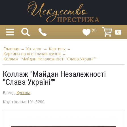
(0)
0
Главная
→
Каталог
→
Картины
→
Картины на все случаи жизни
→
Коллаж "Майдан Незалежності "Слава Україні""
Коллаж "Майдан Незалежності
"Слава Україні""
Бренд:
Купола
Код товара:
101-6200