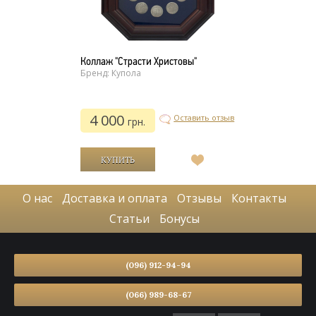
Коллаж "Страсти Христовы"
Бренд: Купола
4 000
Оставить отзыв
грн.
В
список
желаний
О нас
Доставка и оплата
Отзывы
Контакты
Статьи
Бонусы
(096) 912-94-94
(066) 989-68-67