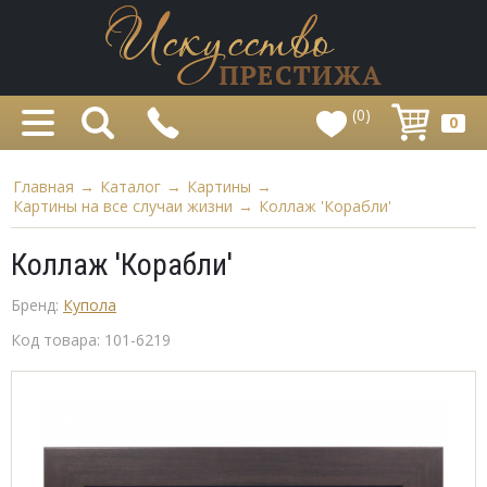
(0)
0
Главная
→
Каталог
→
Картины
→
Картины на все случаи жизни
→
Коллаж 'Корабли'
Коллаж 'Корабли'
Бренд:
Купола
Код товара:
101-6219