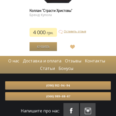
Коллаж "Страсти Христовы"
Бренд: Купола
4 000
Оставить отзыв
грн.
В
список
желаний
О нас
Доставка и оплата
Отзывы
Контакты
Статьи
Бонусы
(096) 912-94-94
(066) 989-68-67
Напишите про нас: