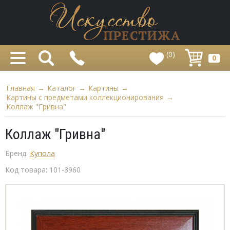
(0)
0
Главная
→
Каталог
→
Картины
→
Картины с предметами коллекционирования
→
Коллаж "Гривна"
Коллаж "Гривна"
Бренд:
Купола
Код товара:
101-3960