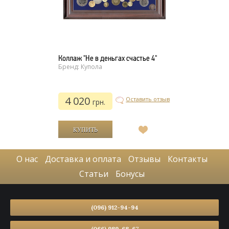
Коллаж "Не в деньгах счастье 4"
Бренд: Купола
4 020
Оставить отзыв
грн.
В
список
желаний
О нас
Доставка и оплата
Отзывы
Контакты
Статьи
Бонусы
(096) 912-94-94
(066) 989-68-67