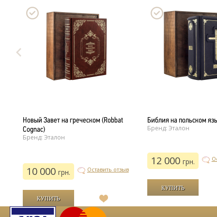
Новый Завет на греческом (Robbat
Библия на польском яз
Бренд: Эталон
Cognac)
Бренд: Эталон
12 000
ыв
О
грн.
10 000
Оставить отзыв
грн.
В
й
список