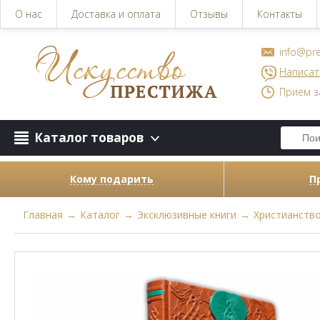
О нас
Доставка и оплата
Отзывы
Контакты
info@pre
Написат
Прием з
Каталог товаров
Кому подарить
П
Главная
→
Каталог
→
Эксклюзивные книги
→
Христианств