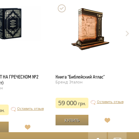
Т НА ГРЕЧЕСКОМ №2
Книга "Библейский Атлас"
Б
Бренд: Эталон
Бр
т)
он
59 000
Оставить отзыв
грн.
Оставить отзыв
рн.
В
список
В
желаний
список