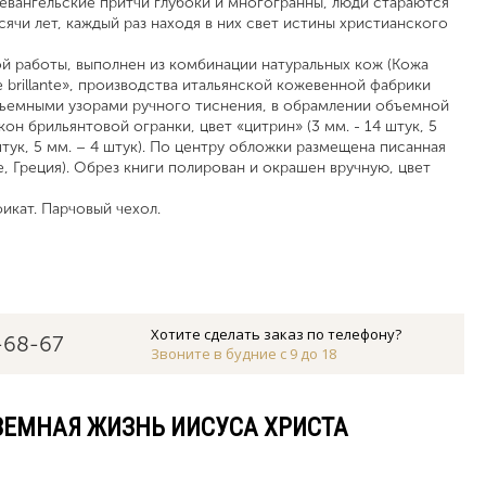
 евангельские притчи глубоки и многогранны, люди стараются
сячи лет, каждый раз находя в них свет истины христианского
 работы, выполнен из комбинации натуральных кож (Кожа
de brillante», производства итальянской кожевенной фабрики
бъемными узорами ручного тиснения, в обрамлении объемной
н брильянтовой огранки, цвет «цитрин» (3 мм. - 14 штук, 5
 штук, 5 мм. – 4 штук). По центру обложки размещена писанная
е, Греция). Обрез книги полирован и окрашен вручную, цвет
кат. Парчовый чехол.
Хотите сделать заказ по телефону?
-68-67
Звоните в будние с 9 до 18
 ЗЕМНАЯ ЖИЗНЬ ИИСУСА ХРИСТА