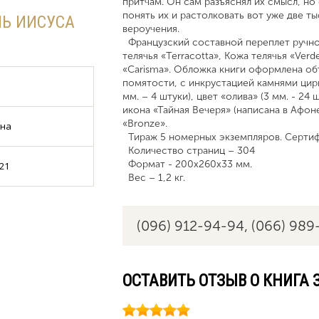
притчам. Он сам разъяснял их смысл, но
понять их и растолковать вот уже две ты
НЬ ИИСУСА
вероучения.
Французский составной переплет ручной
телячья «Terracotta», Кожа телячья «Ver
«Carisma». Обложка книги оформлена о
помятости, с инкрустацией камнями цирко
мм. – 4 штуки), цвет «олива» (3 мм. - 24
икона «Тайная Вечеря» (написана в Афон
«Bronze».
ина
Тираж 5 номерных экземпляров. Сертифи
Количество страниц – 304
Формат - 200x260х33 мм.
21
Вес – 1,2 кг.
(096) 912-94-94,
(066) 989
ОСТАВИТЬ ОТЗЫВ О КНИГА