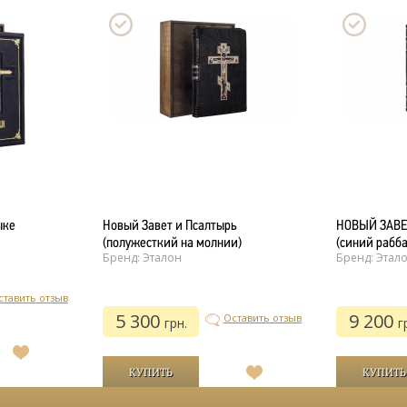
ыке
Новый Завет и Псалтырь
НОВЫЙ ЗАВЕ
(полужесткий на молнии)
(синий рабба
Бренд: Эталон
Бренд: Этал
ставить отзыв
5 300
9 200
Оставить отзыв
грн.
г
В
список
В
желаний
список