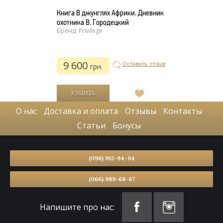
Книга В джунглях Африки. Дневник
охотника В. Городецкий
Бренд: Privilege
9 600
Оставить отзыв
грн.
В
список
О нас
Доставка и оплата
Отзывы
Контакты
желаний
Статьи
Бонусы
(096) 912-94-94
(066) 989-68-67
Напишите про нас: