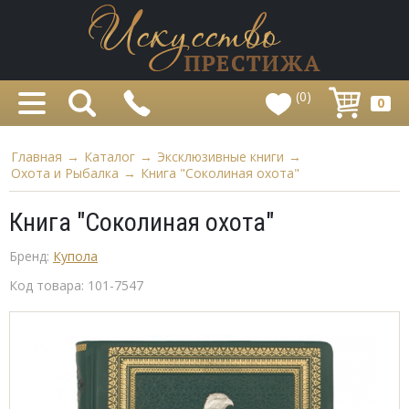
(0)
0
Главная
→
Каталог
→
Эксклюзивные книги
→
Охота и Рыбалка
→
Книга "Соколиная охота"
Книга "Соколиная охота"
Бренд:
Купола
Код товара:
101-7547